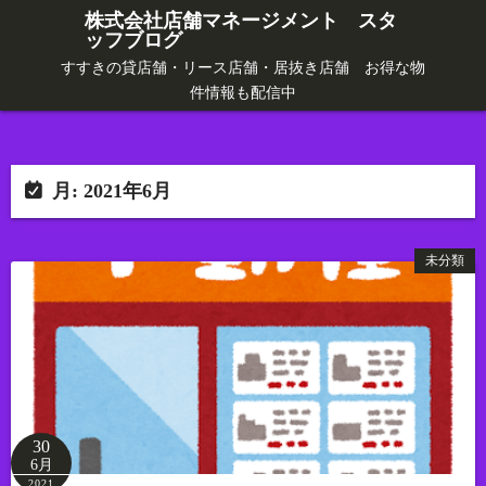
コ
株式会社店舗マネージメント スタ
ッフブログ
ン
テ
すすきの貸店舗・リース店舗・居抜き店舗 お得な物
件情報も配信中
ン
ツ
へ
ス
月:
2021年6月
キ
ッ
未分類
プ
30
6月
2021