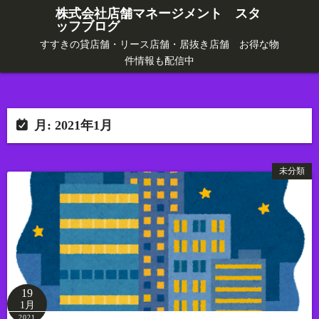
コ
株式会社店舗マネージメント スタ
ッフブログ
ン
テ
すすきの貸店舗・リース店舗・居抜き店舗 お得な物
件情報も配信中
ン
ツ
へ
ス
月:
2021年1月
キ
ッ
未分類
プ
19
1月
2021