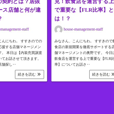
の契約とは？居抜
見！飲食店を運営する
ース店舗と何が違
で重要な【FLR比率】
？
は！？
-management-staff
house-management-staff
こんにちわ。 すすきのでの
みなさん、こんにちわ。 すすきので
応援する店舗マネージメン
食店の新規開業を徹底サポートする
す。 本日は【内装売買譲渡
舗マネージメントの奥野です。 今日
いてお話させて頂きます。
飲食店を運営する上で重要な【FLR
店舗探し‥
率】についてお話さ‥
続きを読む
続きを読む