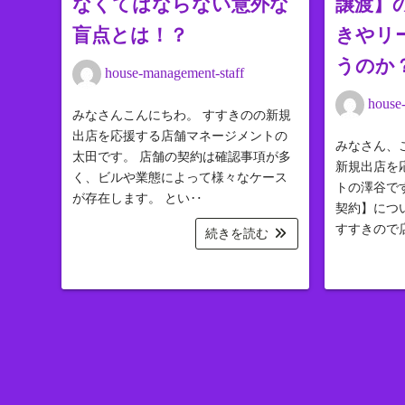
なくてはならない意外な
譲渡】
盲点とは！？
きやリ
うのか
house-management-staff
house
みなさんこんにちわ。 すすきのの新規
出店を応援する店舗マネージメントの
みなさん、
太田です。 店舗の契約は確認事項が多
新規出店を
く、ビルや業態によって様々なケース
トの澤谷で
が存在します。 とい‥
契約】につ
すすきので
続きを読む