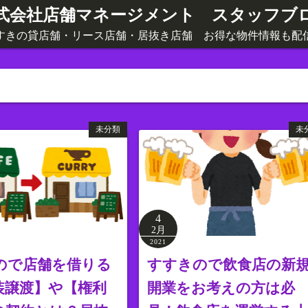
式会社店舗マネージメント スタッフブ
すきの貸店舗・リース店舗・居抜き店舗 お得な物件情報も配
未分類
未
4
2月
2021
ので店舗を借りる
すすきので飲食店の新
装譲渡】や【権利
開業をお考えの方は必