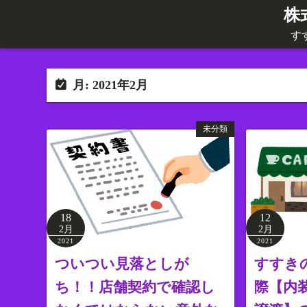
コ
株
ン
す
テ
ン
ツ
月:
2021年2月
へ
ス
未分類
キ
ッ
プ
18
12
2月
2月
2021
2021
ついつい見落としが
すすき
ち！！店舗契約で確認し
際【内