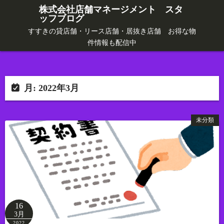
コ
株式会社店舗マネージメント スタ
ッフブログ
ン
テ
すすきの貸店舗・リース店舗・居抜き店舗 お得な物
件情報も配信中
ン
ツ
へ
ス
月:
2022年3月
キ
ッ
未分類
プ
16
3月
2022