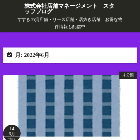
コ
株式会社店舗マネージメント スタ
ッフブログ
ン
テ
すすきの貸店舗・リース店舗・居抜き店舗 お得な物
件情報も配信中
ン
ツ
へ
ス
月:
2022年6月
キ
ッ
未分類
プ
14
6月
2022