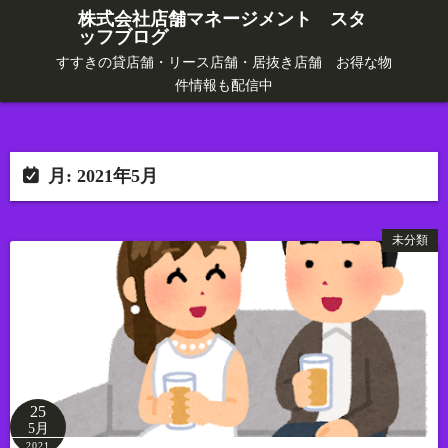
コ
株式会社店舗マネージメント スタ
ッフブログ
ン
テ
すすきの貸店舗・リース店舗・居抜き店舗 お得な物
件情報も配信中
ン
ツ
へ
ス
月:
2021年5月
キ
ッ
未分類
プ
25
5月
2021