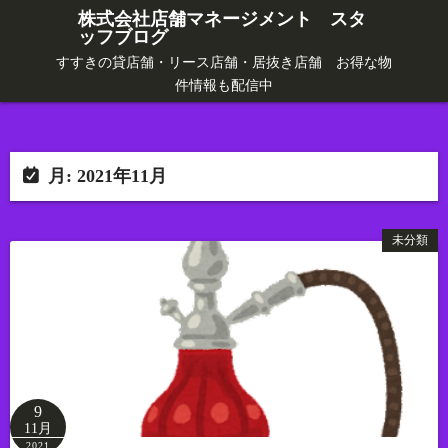
コ
株式会社店舗マネージメント スタ
ッフブログ
ン
テ
すすきの貸店舗・リース店舗・居抜き店舗 お得な物
件情報も配信中
ン
ツ
へ
ス
月:
2021年11月
キ
ッ
未分類
プ
9
11月
2021