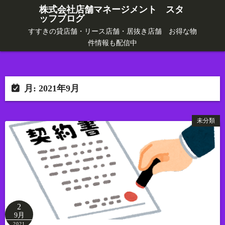
コ
株式会社店舗マネージメント スタ
ッフブログ
ン
テ
すすきの貸店舗・リース店舗・居抜き店舗 お得な物
件情報も配信中
ン
ツ
へ
ス
月:
2021年9月
キ
ッ
未分類
プ
2
9月
2021