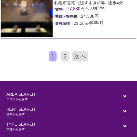
札幌市営南北線すすきの駅 徒歩4分
(8800円/坪)
77,880円
賃料
24,338円
共益・管理費
[8.85坪]
29.26m²
専有面積
1
2
次へ
AREA SEARCH
エリアから探す
RENT SEARCH
賃料から探す
TYPE SEARCH
業種から探す