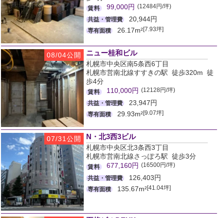
(12484円/坪)
99,000円
賃料
20,944円
共益・管理費
[7.93坪]
26.17m²
専有面積
ニュー桂和ビル
08/04公開
札幌市中央区南5条西6丁目
札幌市営南北線すすきの駅 徒歩320m 徒
歩4分
(12128円/坪)
110,000円
賃料
23,947円
共益・管理費
[9.07坪]
29.93m²
専有面積
N・北3西3ビル
07/31公開
札幌市中央区北3条西3丁目
札幌市営南北線さっぽろ駅 徒歩3分
(16500円/坪)
677,160円
賃料
126,403円
共益・管理費
[41.04坪]
135.67m²
専有面積