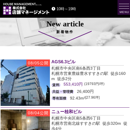
t
10時～19時
o
MENU
g
g
New article
l
e
n
新着物件
a
v
i
g
a
t
AGS6.3ビル
i
08/05公開
o
札幌市中央区南6条西3丁目
n
札幌市営東豊線豊水すすきの駅 徒歩160
m 徒歩2分
(19793円/坪)
553,410円
賃料
26,400円
共益・管理費
[27.96坪]
92.43m²
専有面積
ニュー桂和ビル
08/04公開
札幌市中央区南5条西6丁目
札幌市営南北線すすきの駅 徒歩320m 徒
歩4分