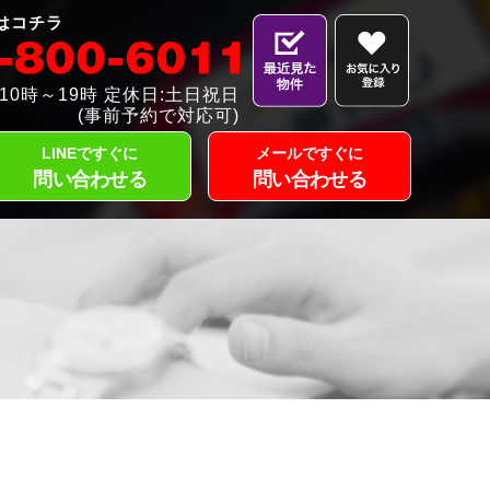
はコチラ
10時～19時 定休日:土日祝日
(事前予約で対応可)
LINEですぐに
メールですぐに
問い合わせる
問い合わせる