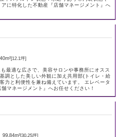
リアに特化した不動産『店舗マネージメント』へ
40m²
[12.1坪]
にも最適な広さで、美容サロンや事務所にオスス
を基調とした美しい外観に加え共用部(トイレ・給
集客力と利便性を兼ね備えています。 エレベータ
『店舗マネージメント』へお任せください！
99.84m²
[30.25坪]