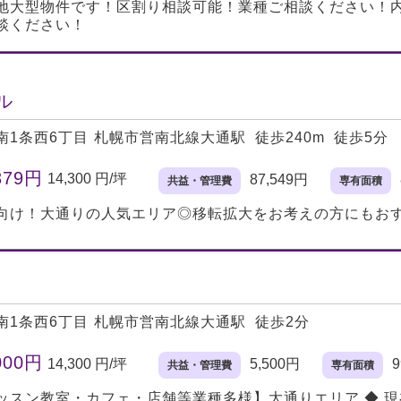
地大型物件です！区割り相談可能！業種ご相談ください！
談ください！
ル
南1条西6丁目
札幌市営南北線大通駅 徒歩240m 徒歩5分
379円
14,300 円/坪
87,549円
共益・管理費
専有面積
向け！大通りの人気エリア◎移転拡大をお考えの方にもお
南1条西6丁目
札幌市営南北線大通駅 徒歩2分
000円
14,300 円/坪
5,500円
9
共益・管理費
専有面積
ッスン教室・カフェ・店舗等業種多様】大通りエリア ◆ 