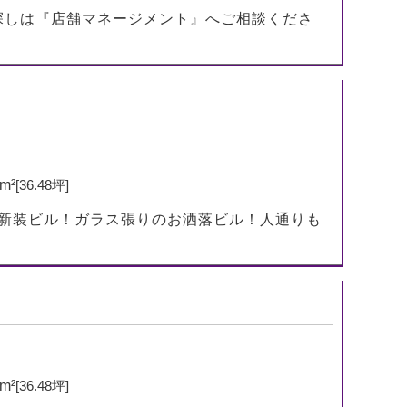
探しは『店舗マネージメント』へご相談くださ
8m²
[36.48坪]
！新装ビル！ガラス張りのお洒落ビル！人通りも
8m²
[36.48坪]