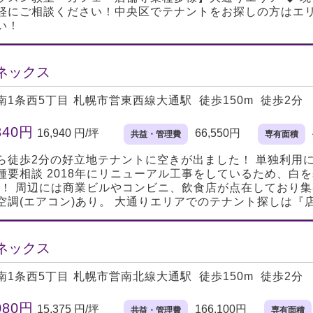
軽にご相談ください！中央区でテナントをお探しの方はエ
い！
ネックス
南1条西5丁目
札幌市営東西線大通駅 徒歩150m 徒歩2分
340円
16,940 円/坪
66,550円
共益・管理費
専有面積
ら徒歩2分の好立地テナントに空きが出ました！ 単独利用
種要相談 2018年にリニューアル工事をしているため、白
イ！ 周辺には商業ビルやコンビニ、飲食店が点在しており
空調(エアコン)あり。 大通りエリアでのテナント探しは
ネックス
南1条西5丁目
札幌市営南北線大通駅 徒歩150m 徒歩2分
080円
15,375 円/坪
166,100円
共益・管理費
専有面積