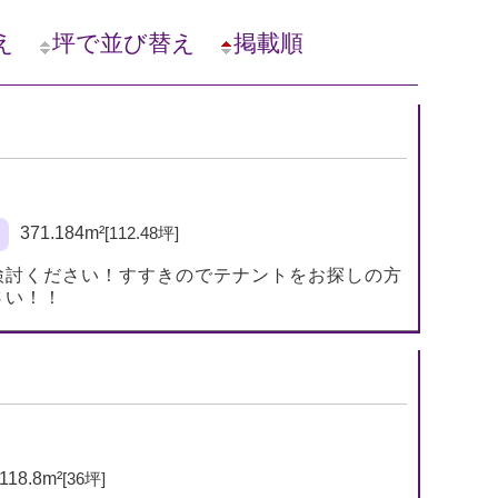
え
坪で並び替え
掲載順
371.184m²
[112.48坪]
検討ください！すすきのでテナントをお探しの方
さい！！
118.8m²
[36坪]