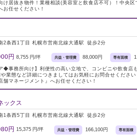
向け居抜き物件！業種相談(美容室と飲食店不可）！中央区
へお任せください！
南2条西1丁目
札幌市営南北線大通駅 徒歩2分
000円
8,755 円/坪
88,000円
1
共益・管理費
専有面積
ア◆事務所向け】利便性の高い立地で、コンビニや飲食店
態や業態など詳細につきましてはお気軽にお問合せくださ
店舗マネージメント』へお任せください！
ネックス
南1条西5丁目
札幌市営南北線大通駅 徒歩2分
080円
15,375 円/坪
166,100円
共益・管理費
専有面積