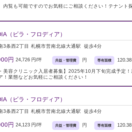
】内覧も可能ですのでお気軽にご相談ください！テナント
LODIA（ビラ・フロディア）
南3条西2丁目
札幌市営南北線大通駅 徒歩4分
000円
24,726 円/坪
円
120.3
共益・管理費
専有面積
・美容クリニック入居者募集】2025年10月下旬完成予定
ア！業態などお気軽にご相談ください！
LODIA（ビラ・フロディア）
南3条西2丁目
札幌市営南北線大通駅 徒歩4分
000円
24,123 円/坪
円
120.3
共益・管理費
専有面積