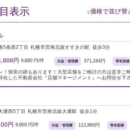
件目表示
価格で並び替
ル
南5条西2丁目
札幌市営南北線すすきの駅 徒歩3分
8,806円
9,680 円/坪
371,184円
共益・管理費
専有面積
ン！個室の跡もあります！大型店舗をご検討の方は是非ご
特化した不動産会社『店舗マネージメント』へお問合せ下
大通西5丁目
札幌市営南北線大通駅 徒歩1分
400円
9,900 円/坪
112,860円
共益・管理費
専有面積