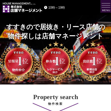
t
10時～19時
o
MENU
g
株
g
式
会
l
社
e
店
舗
n
マ
a
ネ
ー
v
ジ
i
メ
ン
g
ト
a
H
O
t
U
i
S
E
o
M
n
A
N
A
G
E
M
E
N
T
Property search
物件検索