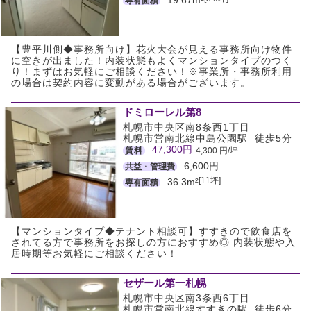
専有面積
【豊平川側◆事務所向け】花火大会が見える事務所向け物件
に空きが出ました！内装状態もよくマンションタイプのつく
り！まずはお気軽にご相談ください！※事業所・事務所利用
の場合は契約内容に変動がある場合がございます。
ドミローレル第8
札幌市中央区南8条西1丁目
札幌市営南北線中島公園駅 徒歩5分
47,300円
賃料
4,300 円/坪
6,600円
共益・管理費
[11坪]
36.3m²
専有面積
【マンションタイプ◆テナント相談可】すすきので飲食店を
されてる方で事務所をお探しの方におすすめ◎ 内装状態や入
居時期等お気軽にご相談ください！
セザール第一札幌
札幌市中央区南3条西6丁目
札幌市営南北線すすきの駅 徒歩6分