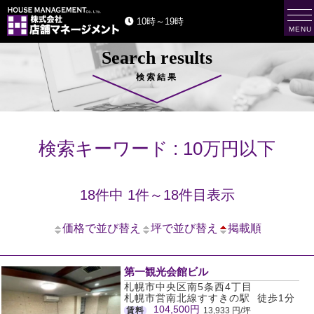
t
10時～19時
o
MENU
g
g
Search results
l
e
n
検索結果
a
v
i
g
a
t
検索キーワード : 10万円以下
i
o
n
18件中 1件～18件目表示
価格で並び替え
坪で並び替え
掲載順
第一観光会館ビル
札幌市中央区南5条西4丁目
札幌市営南北線すすきの駅 徒歩1分
104,500円
賃料
13,933 円/坪