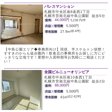
パレスマンション
札幌市中央区南8条西1丁目
札幌市営南北線中島公園駅 徒歩5分
44,000円
賃料
5,238 円/坪
5,500円
共益・管理費
[8.4坪]
27.9m²
専有面積
【中島公園エリア◆事務所向け】現状、半スケルトン状態！
すすきのからも徒歩圏内！飲食店の事務所をお探しに方にピ
ッタリな立地です！業態や入居時期等お気軽にご相談くださ
い！
全国ビルニューオリンピア
札幌市中央区南10条西1丁目
札幌市営南北線中島公園駅 徒歩2分
88,000円
賃料
5,500円
共益・管理費
[12.42坪]
41m²
専有面積