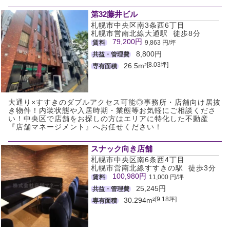
第32藤井ビル
札幌市中央区南3条西6丁目
札幌市営南北線大通駅 徒歩8分
79,200円
賃料
9,863 円/坪
8,800円
共益・管理費
[8.03坪]
26.5m²
専有面積
大通り×すすきのダブルアクセス可能◎事務所・店舗向け居抜
き物件！内装状態や入居時期・業態等お気軽にご相談くださ
い！中央区で店舗をお探しの方はエリアに特化した不動産
『店舗マネージメント』へお任せください！
スナック向き店舗
札幌市中央区南6条西4丁目
札幌市営南北線すすきの駅 徒歩3分
100,980円
賃料
11,000 円/坪
25,245円
共益・管理費
[9.18坪]
30.294m²
専有面積