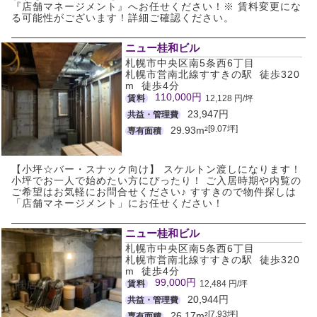
『店舗マネージメント』へお任せください！※ 賃料変更にな
る可能性がございます！詳細ご確認ください。
ニュー桂和ビル
札幌市中央区南5条西6丁目
札幌市営南北線すすきの駅 徒歩320
m 徒歩4分
110,000円
賃料
12,128 円/坪
23,947円
共益・管理費
[9.07坪]
29.93m²
専有面積
【小坪☆バー・スナック向け】 スケルトン渡しになります！
小坪でお一人で始めたい方にぴったり！ ご入居時期や内覧の
ご希望はお気軽にお問合せください♪ すすきので物件探しは
「店舗マネージメント」にお任せください！
ニュー桂和ビル
札幌市中央区南5条西6丁目
札幌市営南北線すすきの駅 徒歩320
m 徒歩4分
99,000円
賃料
12,484 円/坪
20,944円
共益・管理費
[7.93坪]
26.17m²
専有面積