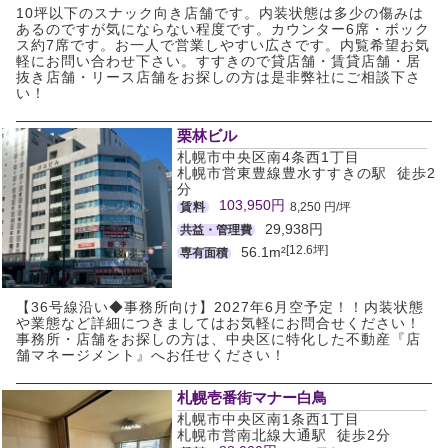
10坪以下のスナック向き店舗です。内装状態は多少の傷みは
あるのですが気にならない程度です。カウンター6席・ボック
ス約7席です。お一人で営業しやすい広さです。内覧希望お気
軽にお問い合わせ下さい。すすきので貸店舗・賃貸店舗・居
抜き店舗・リース店舗をお探しの方は是非弊社にご相談下さ
い！
栗林ビル
札幌市中央区南4条西1丁目
札幌市営東豊線豊水すすきの駅 徒歩2
分
103,950円
賃料
8,250 円/坪
29,938円
共益・管理費
[12.6坪]
56.1m²
専有面積
【36号線沿い◆事務所向け】2027年6月空予定！！内装状態
や業態など詳細につきましてはお気軽にお問合せください！
事務所・店舗をお探しの方は、中央区に特化した不動産『店
舗マネージメント』へお任せください！
札幌壱番街マナー白鳥
札幌市中央区南1条西1丁目
札幌市営南北線大通駅 徒歩2分