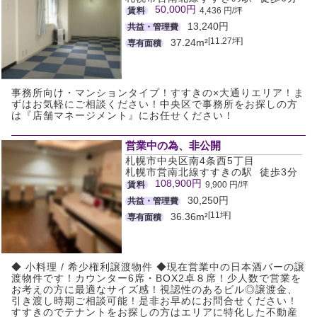
50,000円
賃料
4,436 円/坪
13,240円
共益・管理費
[11.27坪]
37.24m²
専有面積
事務所向け・マンションタイプ！すすきの×大通りエリア！ま
ずはお気軽にご相談ください！中央区で事務所をお探しの方
は『店舗マネージメント』にお任せください！
営業中の為、非公開
札幌市中央区南4条西5丁目
札幌市営南北線すすきの駅 徒歩3分
108,900円
賃料
9,900 円/坪
30,250円
共益・管理費
[11坪]
36.36m²
専有面積
◆ 小料理 / 希少権利譲渡物件 ◆現在営業中の日本酒バーの譲
渡物件です！カウンター6席・BOX2卓８席！少人数で営業を
お考えの方に最適なサイズ感！視認性のあるビル◎譲渡金、
引き渡し時期ご相談可能！是非お早めにお問合せください！
すすきのでテナントをお探しの方はエリアに特化した不動産