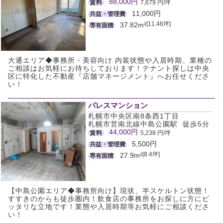
88,000円
賃料
7,679 円/坪
11,000円
共益・管理費
[11.46坪]
37.82m²
専有面積
大通エリア◆事務所・美容向け 内装状態や入居時期、業種の
ご相談はお気軽にお待ちしております！テナント探しは中央
区に特化した不動産『店舗マネージメント』へお任せくださ
い！
パレスマンション
札幌市中央区南8条西1丁目
札幌市営南北線中島公園駅 徒歩5分
44,000円
賃料
5,238 円/坪
5,500円
共益・管理費
[8.4坪]
27.9m²
専有面積
【中島公園エリア◆事務所向け】現状、半スケルトン状態！
すすきのからも徒歩圏内！飲食店の事務所をお探しに方にピ
ッタリな立地です！業態や入居時期等お気軽にご相談くださ
い！