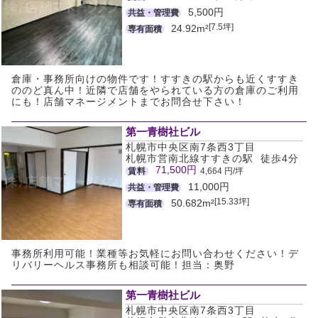
5,500円
共益・管理費
[7.5坪]
24.92m²
専有面積
倉庫・事務所向けの物件です！すすきの駅からも近くすすき
ののど真ん中！近隣で店舗をやられている方の倉庫のご利用
にも！店舗マネージメントまでお問合せ下さい！
第一青樹社ビル
札幌市中央区南7条西3丁目
札幌市営南北線すすきの駅 徒歩4分
71,500円
賃料
4,664 円/坪
11,000円
共益・管理費
[15.33坪]
50.682m²
専有面積
事務所利用可能！業種等お気軽にお問い合わせください！デ
リバリーヘルス事務所も相談可能！担当：奥野
第一青樹社ビル
札幌市中央区南7条西3丁目