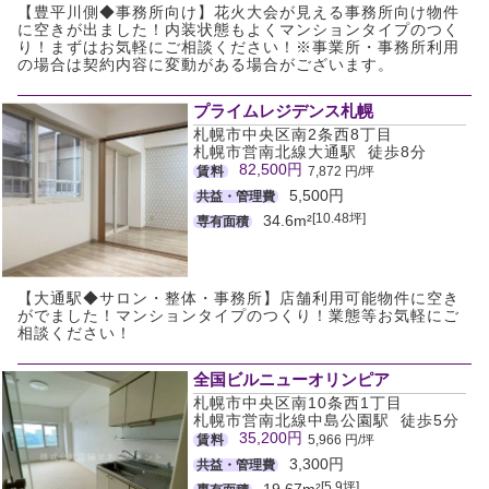
【豊平川側◆事務所向け】花火大会が見える事務所向け物件
に空きが出ました！内装状態もよくマンションタイプのつく
り！まずはお気軽にご相談ください！※事業所・事務所利用
の場合は契約内容に変動がある場合がございます。
プライムレジデンス札幌
札幌市中央区南2条西8丁目
札幌市営南北線大通駅 徒歩8分
82,500円
賃料
7,872 円/坪
5,500円
共益・管理費
[10.48坪]
34.6m²
専有面積
【大通駅◆サロン・整体・事務所】店舗利用可能物件に空き
がでました！マンションタイプのつくり！業態等お気軽にご
相談ください！
全国ビルニューオリンピア
札幌市中央区南10条西1丁目
札幌市営南北線中島公園駅 徒歩5分
35,200円
賃料
5,966 円/坪
3,300円
共益・管理費
[5.9坪]
19.67m²