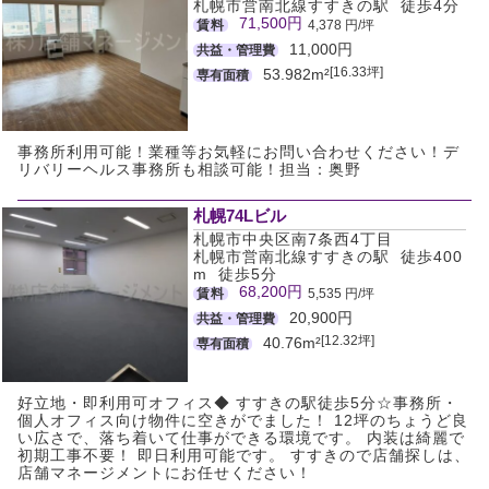
札幌市営南北線すすきの駅 徒歩4分
71,500円
賃料
4,378 円/坪
11,000円
共益・管理費
[16.33坪]
53.982m²
専有面積
事務所利用可能！業種等お気軽にお問い合わせください！デ
リバリーヘルス事務所も相談可能！担当：奥野
札幌74Lビル
札幌市中央区南7条西4丁目
札幌市営南北線すすきの駅 徒歩400
m 徒歩5分
68,200円
賃料
5,535 円/坪
20,900円
共益・管理費
[12.32坪]
40.76m²
専有面積
好立地・即利用可オフィス◆ すすきの駅徒歩5分☆事務所・
個人オフィス向け物件に空きがでました！ 12坪のちょうど良
い広さで、落ち着いて仕事ができる環境です。 内装は綺麗で
初期工事不要！ 即日利用可能です。 すすきので店舗探しは、
店舗マネージメントにお任せください！