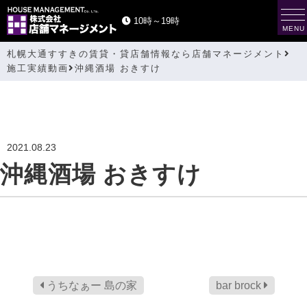
t
10時～19時
o
MENU
g
g
札幌大通すすきの賃貸・貸店舗情報なら店舗マネージメント
l
e
施工実績動画
沖縄酒場 おきすけ
n
a
v
i
g
a
t
2021.08.23
i
o
沖縄酒場 おきすけ
n
うちなぁー 島の家
bar brock