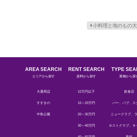
小料理と地のもの大
AREA SEARCH
RENT SEARCH
TYPE SE
エリアから探す
賃料から探す
業種から探
大通周辺
10万円以下
飲食店
すすきの
10～20万円
バー、パブ、ス
中島公園
20～30万円
ニュークラブ、
30～40万円
ホストクラブ、キ
40～50万円
風俗