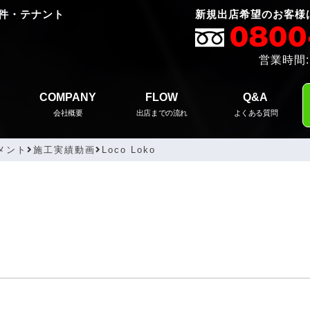
件・テナント
新規出店希望のお客様
営業時間:
COMPANY
FLOW
Q&A
会社概要
出店までの流れ
よくある質問
メント
施工実績動画
Loco Loko