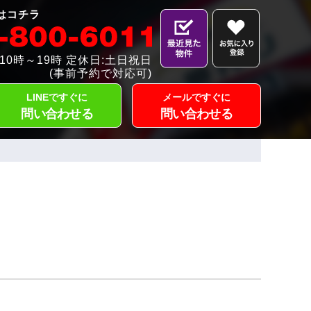
はコチラ
10時～19時 定休日:土日祝日
(事前予約で対応可)
LINEですぐに
メールですぐに
問い合わせる
問い合わせる