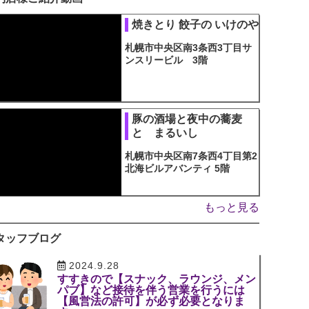
焼きとり 餃子の いけのや
札幌市中央区南3条西3丁目サ
ンスリービル 3階
豚の酒場と夜中の蕎麦
と まるいし
札幌市中央区南7条西4丁目第2
北海ビルアバンティ 5階
もっと見る
タッフブログ
2024.9.28
すすきので【スナック、ラウンジ、メン
パブ】など接待を伴う営業を行うには
【風営法の許可】が必ず必要となりま