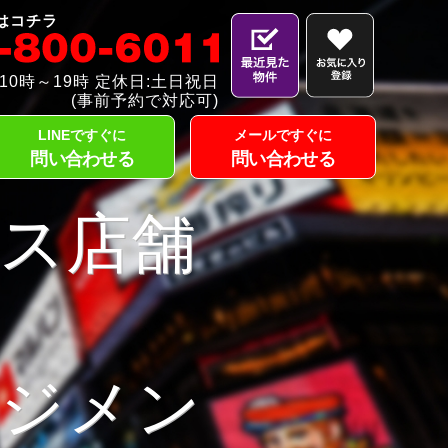
はコチラ
10時～19時 定休日:土日祝日
(事前予約で対応可)
LINEですぐに
メールですぐに
問い合わせる
問い合わせる