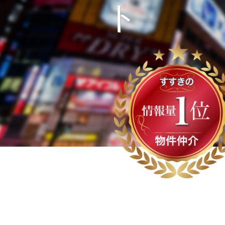
O
U
S
E
M
A
N
A
G
E
M
E
N
T