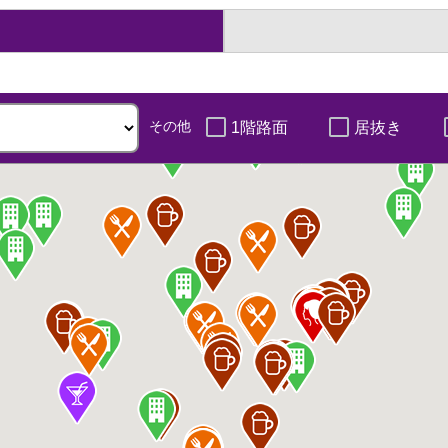
その他
1階路面
居抜き