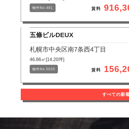
916,
物件No.481
賃料
五條ビルDEUX
札幌市中央区南7条西4丁目
46.86㎡[14.20坪]
156,
物件No.5035
賃料
すべての新