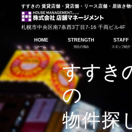
すすきの 賃貸店舗・貸店舗・リース店舗・居抜き物
株
式
札幌市中央区南7条西3丁目7-16 千両ビル4F
会
社
HOME
STRENGTH
STAFF
ホーム
当社の強み
スタッフ紹介
店
舗
マ
ネ
ー
ジ
メ
ン
ト
H