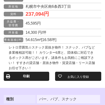
札幌市中央区南6条西3丁目
所在地
237,094円
賃料
共益費・
45,595円
管理費
14,300 円/坪
坪単価
54.615m²[16.58坪]
専有面積[坪]
レトロ雰囲気☆スナック居抜き物件！ スナック、パブなど
多業種相談可能！！ カウンター6席と、団体様に対応でき
るボックス席がございます。諸条件もお気軽にご相談下さ
い！ すすきの貸店舗・居抜き物件・賃貸店舗・リース店舗
お任せ下さい！
印刷
お気に入り登録
種別
バー、パブ、スナック