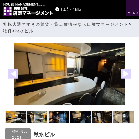
t
10時～19時
o
MENU
g
g
札幌大通すすきの賃貸・貸店舗情報なら店舗マネージメント
l
e
物件
秋水ビル
n
a
v
i
g
a
t
i
o
n
［物件No.
秋水ビル
282］