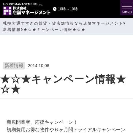
t
10時～19時
o
MENU
g
g
札幌大通すすきの賃貸・貸店舗情報なら店舗マネージメント
l
e
新着情報
★☆★キャンペーン情報★☆★
n
a
v
i
g
a
t
i
新着情報
2014.10.06
o
n
★☆★キャンペーン情報★
☆★
新規開業者、応援キャンペーン！
初期費用お得な物件や６ヶ月間トライアルキャンペーン