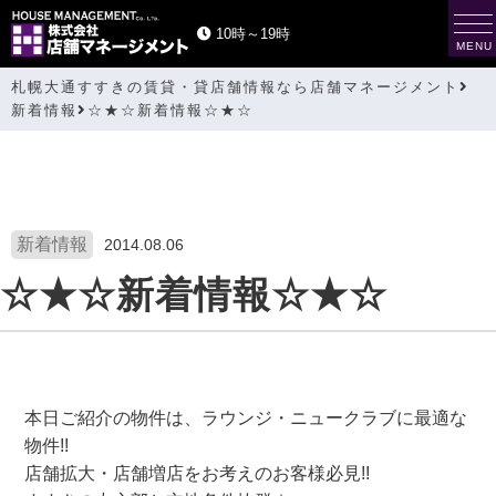
t
10時～19時
o
MENU
g
g
札幌大通すすきの賃貸・貸店舗情報なら店舗マネージメント
l
e
新着情報
☆★☆新着情報☆★☆
n
a
v
i
g
a
t
i
新着情報
2014.08.06
o
n
☆★☆新着情報☆★☆
本日ご紹介の物件は、ラウンジ・ニュークラブに最適な
物件!!
店舗拡大・店舗増店をお考えのお客様必見!!