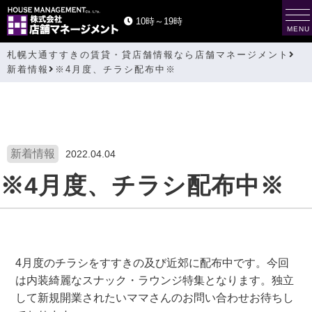
t
10時～19時
o
MENU
g
g
札幌大通すすきの賃貸・貸店舗情報なら店舗マネージメント
l
e
新着情報
※4月度、チラシ配布中※
n
a
v
i
g
a
t
i
新着情報
2022.04.04
o
n
※4月度、チラシ配布中※
4月度のチラシをすすきの及び近郊に配布中です。今回
は内装綺麗なスナック・ラウンジ特集となります。独立
して新規開業されたいママさんのお問い合わせお待ちし