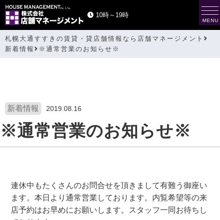
t
10時～19時
o
MENU
g
g
札幌大通すすきの賃貸・貸店舗情報なら店舗マネージメント
l
e
新着情報
※通常営業のお知らせ※
n
a
v
i
g
a
t
i
新着情報
2019.08.16
o
n
※通常営業のお知らせ※
連休中もたくさんのお問合せを頂きまして有難う御座い
ます。本日より通常営業しております。内覧希望等の来
店予約はお早めにお願いします。スタッフ一同お待ちし