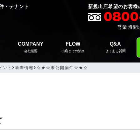
件・テナント
新規出店希望のお客様
営業時間:
COMPANY
FLOW
Q&A
会社概要
出店までの流れ
よくある質問
メント
新着情報
☆★☆未公開物件☆★☆
☆