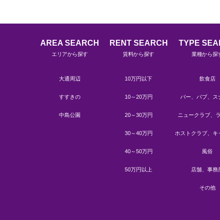
AREA SEARCH
RENT SEARCH
TYPE SE
エリアから探す
賃料から探す
業種から探
大通周辺
10万円以下
飲食店
すすきの
10～20万円
バー、パブ、ス
中島公園
20～30万円
ニュークラブ、
30～40万円
ホストクラブ、キ
40～50万円
風俗
50万円以上
店舗、事務
その他