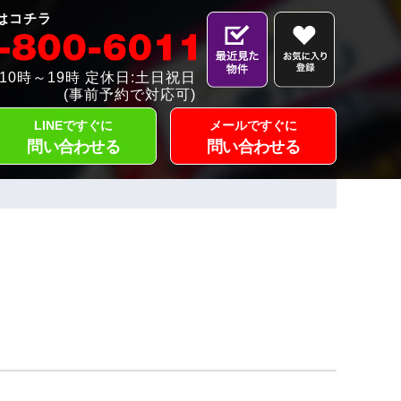
はコチラ
10時～19時 定休日:土日祝日
(事前予約で対応可)
LINEですぐに
メールですぐに
問い合わせる
問い合わせる