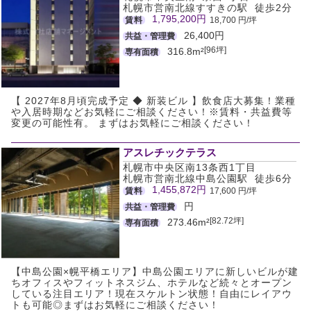
札幌市営南北線すすきの駅 徒歩2分
1,795,200円
賃料
18,700 円/坪
26,400円
共益・管理費
[96坪]
316.8m²
専有面積
【 2027年8月頃完成予定 ◆ 新装ビル 】飲食店大募集！業種
や入居時期などお気軽にご相談ください！※賃料・共益費等
変更の可能性有。 まずはお気軽にご相談ください！
アスレチックテラス
札幌市中央区南13条西1丁目
札幌市営南北線中島公園駅 徒歩6分
1,455,872円
賃料
17,600 円/坪
円
共益・管理費
[82.72坪]
273.46m²
専有面積
【中島公園×幌平橋エリア】中島公園エリアに新しいビルが建
ちオフィスやフィットネスジム、ホテルなど続々とオープン
している注目エリア！現在スケルトン状態！自由にレイアウ
トも可能◎まずはお気軽にご相談ください！