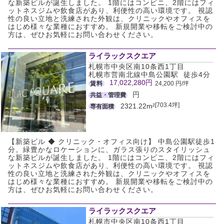
な新築ビルが誕生しました。 1階にはコンビニ、2階にはフィ
ットネスジムや飲食店があり、利便性の高い環境です。 視認
性の良い立地と洗練された外観は、クリニックやオフィスを
はじめ様々な業種におすすめ。 新規開業や移転をご検討中の
方は、ぜひお気軽にお問い合わせください。
ライラックスクエア
札幌市中央区南10条西1丁目
札幌市営南北線中島公園駅 徒歩4分
17,022,280円
賃料
24,200 円/坪
円
共益・管理費
[703.4坪]
2321.22m²
専有面積
【新築ビル ◆ クリニック・オフィス向け】 中島公園駅徒歩1
分。緑豊かなロケーションに、ガラス張りのスタイリッシュ
な新築ビルが誕生しました。 1階にはコンビニ、2階にはフィ
ットネスジムや飲食店があり、利便性の高い環境です。 視認
性の良い立地と洗練された外観は、クリニックやオフィスを
はじめ様々な業種におすすめ。 新規開業や移転をご検討中の
方は、ぜひお気軽にお問い合わせください。
ライラックスクエア
札幌市中央区南10条西1丁目