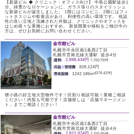
【新築ビル ◆ クリニック・オフィス向け】 中島公園駅徒歩1
分。緑豊かなロケーションに、ガラス張りのスタイリッシュ
な新築ビルが誕生しました。 1階にはコンビニ、2階にはフィ
ットネスジムや飲食店があり、利便性の高い環境です。 視認
性の良い立地と洗練された外観は、クリニックやオフィスを
はじめ様々な業種におすすめ。 新規開業や移転をご検討中の
方は、ぜひお気軽にお問い合わせください。
金市館ビル
札幌市中央区南2条西2丁目
札幌市営南北線大通駅 徒歩4分
2,898,434円
賃料
7,700 円/坪
828,124円
共益・管理費
[376.42坪]
1242.186m²
専有面積
狸小路の好立地大型物件です！区割り相談可能！業種ご相談
ください！内覧も可能です！店舗探しは「店舗マネージメン
ト」までご相談ください！
金市館ビル
札幌市中央区南2条西2丁目
札幌市営南北線大通駅 徒歩4分
2,822,974円
賃料
7,700 円/坪