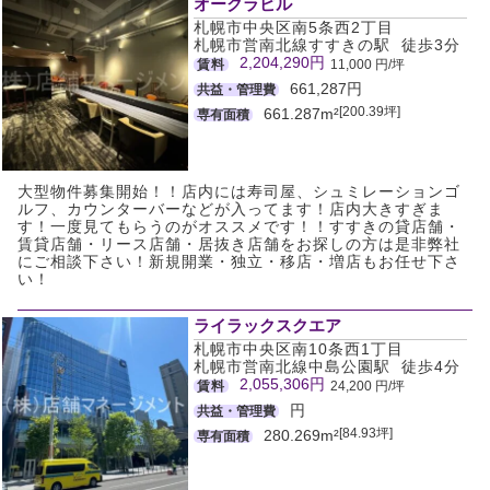
オークラビル
札幌市中央区南5条西2丁目
札幌市営南北線すすきの駅 徒歩3分
2,204,290円
賃料
11,000 円/坪
661,287円
共益・管理費
[200.39坪]
661.287m²
専有面積
大型物件募集開始！！店内には寿司屋、シュミレーションゴ
ルフ、カウンターバーなどが入ってます！店内大きすぎま
す！一度見てもらうのがオススメです！！すすきの貸店舗・
賃貸店舗・リース店舗・居抜き店舗をお探しの方は是非弊社
にご相談下さい！新規開業・独立・移店・増店もお任せ下さ
い！
ライラックスクエア
札幌市中央区南10条西1丁目
札幌市営南北線中島公園駅 徒歩4分
2,055,306円
賃料
24,200 円/坪
円
共益・管理費
[84.93坪]
280.269m²
専有面積