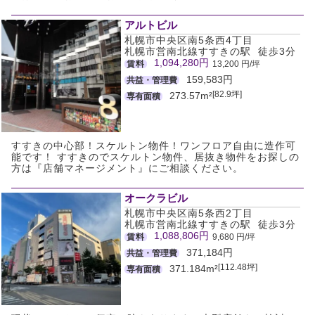
アルトビル
札幌市中央区南5条西4丁目
札幌市営南北線すすきの駅 徒歩3分
1,094,280円
賃料
13,200 円/坪
159,583円
共益・管理費
[82.9坪]
273.57m²
専有面積
すすきの中心部！スケルトン物件！ワンフロア自由に造作可
能です！ すすきのでスケルトン物件、居抜き物件をお探しの
方は『店舗マネージメント』にご相談ください。
オークラビル
札幌市中央区南5条西2丁目
札幌市営南北線すすきの駅 徒歩3分
1,088,806円
賃料
9,680 円/坪
371,184円
共益・管理費
[112.48坪]
371.184m²
専有面積