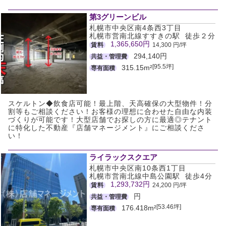
第3グリーンビル
札幌市中央区南4条西3丁目
札幌市営南北線すすきの駅 徒歩２分
1,365,650円
賃料
14,300 円/坪
294,140円
共益・管理費
[95.5坪]
315.15m²
専有面積
スケルトン◆飲食店可能！最上階、天高確保の大型物件！分
割等もご相談ください！お客様の理想に合わせた自由な内装
づくりが可能です！大型店舗でお探しの方に最適◎テナント
に特化した不動産『店舗マネージメント』にご相談くださ
い！
ライラックスクエア
札幌市中央区南10条西1丁目
札幌市営南北線中島公園駅 徒歩4分
1,293,732円
賃料
24,200 円/坪
円
共益・管理費
[53.46坪]
176.418m²
専有面積