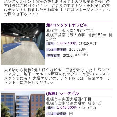
現状スケルトン！個室の跡もあります！大型店舗をご検討の
方は是非ご検討ください！すすきのでテナントをお探しの方
はテナントに特化した不動産会社『店舗マネージメント』へ
お問合せ下さい！！
第2コンタクトオフビル
札幌市中央区南2条西4丁目
札幌市営南北線大通駅 徒歩150m 徒
歩2分
1,082,400円
賃料
17,629 円/坪
168,828円
共益・管理費
[61.4坪]
202.6m²
専有面積
大通駅から徒歩2分！好立地ビルに空きが出ました！ ワンフ
ロア貸し、地下スケルトン区画のためダンスや歌のレッスン
スタジオにも！ 大通エリアのテナント探しは「店舗マネージ
メント」にお任せください♪
(仮称）シークビル
札幌市中央区大通西4丁目
札幌市営南北線大通駅 徒歩1分
1,045,000円
賃料
48,379 円/坪
円
共益・管理費