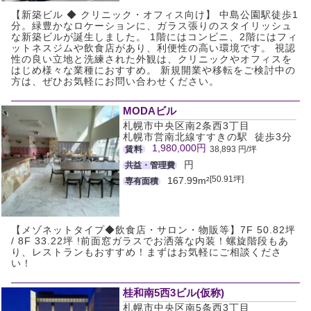
【新築ビル ◆ クリニック・オフィス向け】 中島公園駅徒歩1
分。緑豊かなロケーションに、ガラス張りのスタイリッシュ
な新築ビルが誕生しました。 1階にはコンビニ、2階にはフィ
ットネスジムや飲食店があり、利便性の高い環境です。 視認
性の良い立地と洗練された外観は、クリニックやオフィスを
はじめ様々な業種におすすめ。 新規開業や移転をご検討中の
方は、ぜひお気軽にお問い合わせください。
MODAビル
札幌市中央区南2条西3丁目
札幌市営南北線すすきの駅 徒歩3分
1,980,000円
賃料
38,893 円/坪
円
共益・管理費
[50.91坪]
167.99m²
専有面積
【メゾネットタイプ◆飲食店・サロン・物販等】7F 50.82坪
/ 8F 33.22坪 !前面窓ガラスでお洒落な内装！螺旋階段もあ
り、レストランもおすすめ！まずはお気軽にご相談くださ
い！
桂和南5西3ビル(仮称)
札幌市中央区南5条西3丁目