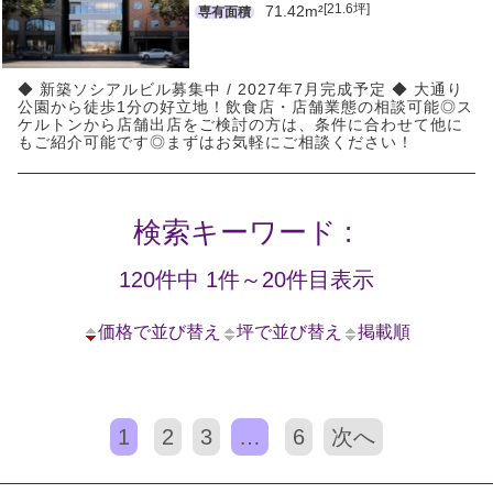
[21.6坪]
71.42m²
専有面積
◆ 新築ソシアルビル募集中 / 2027年7月完成予定 ◆ 大通り
公園から徒歩1分の好立地！飲食店・店舗業態の相談可能◎ス
ケルトンから店舗出店をご検討の方は、条件に合わせて他に
もご紹介可能です◎まずはお気軽にご相談ください！
検索キーワード :
120件中 1件～20件目表示
価格で並び替え
坪で並び替え
掲載順
1
2
3
…
6
次へ