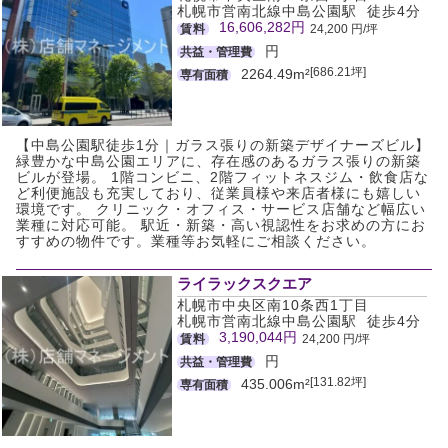
札幌市営南北線中島公園駅 徒歩4分
16,606,282円
賃料
24,200 円/坪
円
共益・管理費
[686.21坪]
2264.49m²
専有面積
【中島公園駅徒歩1分｜ガラス張りの新築デザイナーズビル】
緑豊かな中島公園エリアに、存在感のあるガラス張りの新築
ビルが登場。 1階コンビニ、2階フィットネスジム・飲食店な
ど利便施設も充実しており、従業員様や来店者様にも嬉しい
環境です。 クリニック・オフィス・サービス店舗など幅広い
業種に対応可能。 駅近・新築・高い視認性をお求めの方にお
すすめの物件です。業種等お気軽にご相談ください。
ライラックスクエア
札幌市中央区南10条西1丁目
札幌市営南北線中島公園駅 徒歩4分
3,190,044円
賃料
24,200 円/坪
円
共益・管理費
[131.82坪]
435.006m²
専有面積