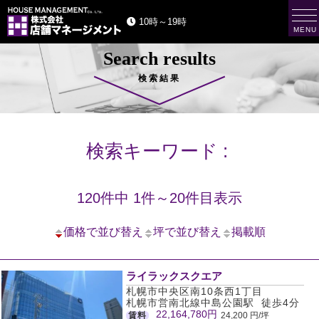
t
10時～19時
o
MENU
g
g
Search results
l
e
n
検索結果
a
v
i
g
a
t
検索キーワード :
i
o
n
120件中 1件～20件目表示
価格で並び替え
坪で並び替え
掲載順
ライラックスクエア
札幌市中央区南10条西1丁目
札幌市営南北線中島公園駅 徒歩4分
22,164,780円
賃料
24,200 円/坪