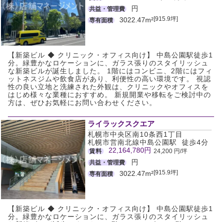
円
共益・管理費
[915.9坪]
3022.47m²
専有面積
【新築ビル ◆ クリニック・オフィス向け】 中島公園駅徒歩1
分。緑豊かなロケーションに、ガラス張りのスタイリッシュ
な新築ビルが誕生しました。 1階にはコンビニ、2階にはフィ
ットネスジムや飲食店があり、利便性の高い環境です。 視認
性の良い立地と洗練された外観は、クリニックやオフィスを
はじめ様々な業種におすすめ。 新規開業や移転をご検討中の
方は、ぜひお気軽にお問い合わせください。
ライラックスクエア
札幌市中央区南10条西1丁目
札幌市営南北線中島公園駅 徒歩4分
22,164,780円
賃料
24,200 円/坪
円
共益・管理費
[915.9坪]
3022.47m²
専有面積
【新築ビル ◆ クリニック・オフィス向け】 中島公園駅徒歩1
分。緑豊かなロケーションに、ガラス張りのスタイリッシュ