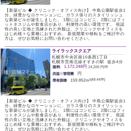
【新築ビル ◆ クリニック・オフィス向け】 中島公園駅徒歩1
分。緑豊かなロケーションに、ガラス張りのスタイリッシュ
な新築ビルが誕生しました。 1階にはコンビニ、2階にはフィ
ットネスジムや飲食店があり、利便性の高い環境です。 視認
性の良い立地と洗練された外観は、クリニックやオフィスを
はじめ様々な業種におすすめ。 新規開業や移転をご検討中の
方は、ぜひお気軽にお問い合わせください。
ライラックスクエア
札幌市中央区南10条西1丁目
札幌市営南北線すすきの駅 徒歩4分
1,172,248円
賃料
24,200 円/坪
円
共益・管理費
[48.44坪]
159.852m²
専有面積
【新築ビル ◆ クリニック・オフィス向け】 中島公園駅徒歩1
分。緑豊かなロケーションに、ガラス張りのスタイリッシュ
な新築ビルが誕生しました。 1階にはコンビニ、2階にはフィ
ットネスジムや飲食店があり、利便性の高い環境です。 視認
性の良い立地と洗練された外観は、クリニックやオフィスを
はじめ様々な業種におすすめ。 新規開業や移転をご検討中の
方は、ぜひお気軽にお問い合わせください。