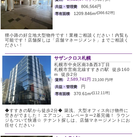
806,564円
共益・管理費
[366.62坪]
1209.846m²
専有面積
狸小路の好立地大型物件です！業種ご相談ください！内覧も
可能です！店舗探しは「店舗マネージメント」までご相談く
ださい！
サザンクロス札幌
札幌市中央区南3条西3丁目
札幌市営南北線すすきの駅 徒歩160
m 徒歩2分
2,589,741円
賃料
23,100 円/坪
円
共益・管理費
[112.11坪]
370.61m²
専有面積
◆すすきの駅から徒歩2分◆ 築浅、大型オフィス向け物件に
空きがでました！ エアコン、エレベーター2基完備！ ラウン
ジもついて快適☆ テナント探しは、店舗マネージメントにお
任せください♪