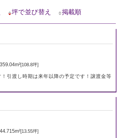
え
坪で並び替え
掲載順
359.04m²
[108.8坪]
す！引渡し時期は来年以降の予定です！譲渡金等
44.715m²
[13.55坪]