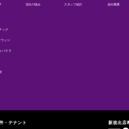
す
当社の強み
スタッフ紹介
会社概要
ナック
ラウンジ
ャバクラ
所
件・テナント
新規出店