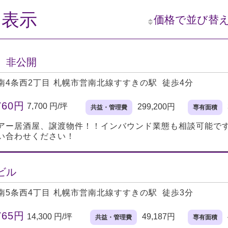
目表示
価格で並び替
、非公開
南4条西2丁目
札幌市営南北線すすきの駅 徒歩4分
760円
7,700 円/坪
299,200円
共益・管理費
専有面積
アー居酒屋、譲渡物件！！インバウンド業態も相談可能で
い合わせください！
ビル
南5条西4丁目
札幌市営南北線すすきの駅 徒歩3分
765円
14,300 円/坪
49,187円
共益・管理費
専有面積