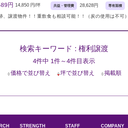
589円
14,850 円/坪
28,628円
共益・管理費
専有面積
跡、譲渡物件！！重飲食も相談可能！！（炭の使用は不可
検索キーワード : 権利譲渡
4件中 1件～4件目表示
価格で並び替え
坪で並び替え
掲載順
ARCH
STRENGTH
STAFF
COMPANY