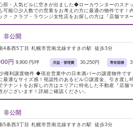
心部・人気ビルに空きが出ました◆ローカウンターのスナッ
も可能◎少人数での営業をお考えの方に最適の物件です！
ック・クラブ・ラウンジ女性店をお探しの方は『店舗マネ
、非公開
南4条西5丁目
札幌市営南北線すすきの駅 徒歩3分
900円
9,900 円/坪
30,250円
3
共益・管理費
専有面積
/ 希少権利譲渡物件 ◆現在営業中の日本酒バーの譲渡物件で
に最適なサイズ感！視認性のあるビル◎譲渡金、引き渡し
でテナントをお探しの方はエリアに特化した不動産『店舗マ
性がございます！詳細ご確認ください。
、非公開
南5条西3丁目
札幌市営南北線すすきの駅 徒歩3分