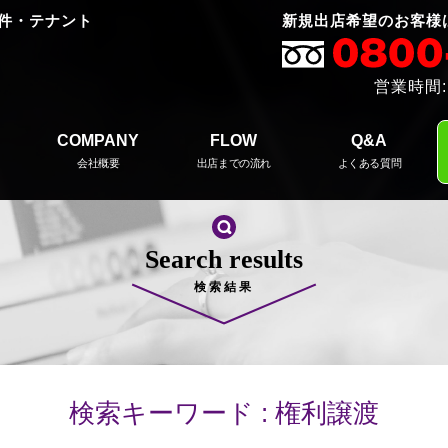
件・テナント
新規出店希望のお客様
営業時間:
COMPANY
FLOW
Q&A
会社概要
出店までの流れ
よくある質問
Search results
検索結果
検索キーワード : 権利譲渡