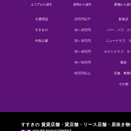
エリアから探す
賃料から探す
業種から探
大通周辺
10万円以下
飲食店
すすきの
10～20万円
バー、パブ、ス
中島公園
20～30万円
ニュークラブ、
30～40万円
ホストクラブ、キ
40～50万円
風俗
50万円以上
店舗、事務
その他
すすきの 賃貸店舗・貸店舗・
リース店舗・居抜き物