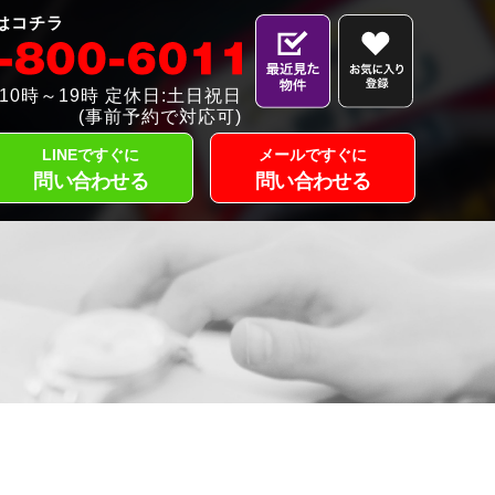
はコチラ
10時～19時 定休日:土日祝日
(事前予約で対応可)
LINEですぐに
メールですぐに
問い合わせる
問い合わせる