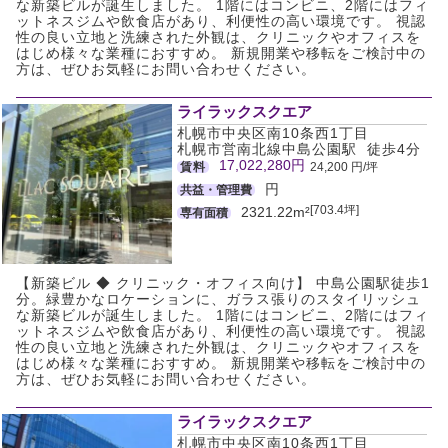
な新築ビルが誕生しました。 1階にはコンビニ、2階にはフィ
ットネスジムや飲食店があり、利便性の高い環境です。 視認
性の良い立地と洗練された外観は、クリニックやオフィスを
はじめ様々な業種におすすめ。 新規開業や移転をご検討中の
方は、ぜひお気軽にお問い合わせください。
ライラックスクエア
札幌市中央区南10条西1丁目
札幌市営南北線中島公園駅 徒歩4分
17,022,280円
賃料
24,200 円/坪
円
共益・管理費
[703.4坪]
2321.22m²
専有面積
【新築ビル ◆ クリニック・オフィス向け】 中島公園駅徒歩1
分。緑豊かなロケーションに、ガラス張りのスタイリッシュ
な新築ビルが誕生しました。 1階にはコンビニ、2階にはフィ
ットネスジムや飲食店があり、利便性の高い環境です。 視認
性の良い立地と洗練された外観は、クリニックやオフィスを
はじめ様々な業種におすすめ。 新規開業や移転をご検討中の
方は、ぜひお気軽にお問い合わせください。
ライラックスクエア
札幌市中央区南10条西1丁目