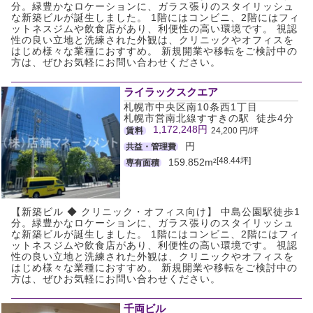
分。緑豊かなロケーションに、ガラス張りのスタイリッシュ
な新築ビルが誕生しました。 1階にはコンビニ、2階にはフィ
ットネスジムや飲食店があり、利便性の高い環境です。 視認
性の良い立地と洗練された外観は、クリニックやオフィスを
はじめ様々な業種におすすめ。 新規開業や移転をご検討中の
方は、ぜひお気軽にお問い合わせください。
ライラックスクエア
札幌市中央区南10条西1丁目
札幌市営南北線すすきの駅 徒歩4分
1,172,248円
賃料
24,200 円/坪
円
共益・管理費
[48.44坪]
159.852m²
専有面積
【新築ビル ◆ クリニック・オフィス向け】 中島公園駅徒歩1
分。緑豊かなロケーションに、ガラス張りのスタイリッシュ
な新築ビルが誕生しました。 1階にはコンビニ、2階にはフィ
ットネスジムや飲食店があり、利便性の高い環境です。 視認
性の良い立地と洗練された外観は、クリニックやオフィスを
はじめ様々な業種におすすめ。 新規開業や移転をご検討中の
方は、ぜひお気軽にお問い合わせください。
千両ビル