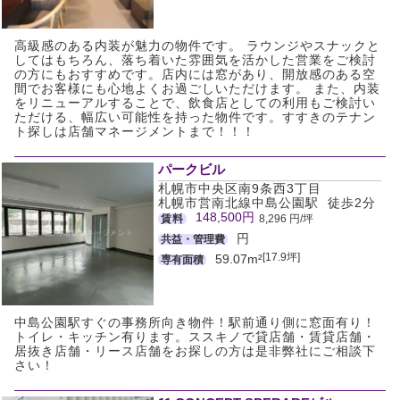
高級感のある内装が魅力の物件です。 ラウンジやスナックと
してはもちろん、落ち着いた雰囲気を活かした営業をご検討
の方にもおすすめです。店内には窓があり、開放感のある空
間でお客様にも心地よくお過ごしいただけます。 また、内装
をリニューアルすることで、飲食店としての利用もご検討い
ただける、幅広い可能性を持った物件です。すすきのテナン
ト探しは店舗マネージメントまで！！！
パークビル
札幌市中央区南9条西3丁目
札幌市営南北線中島公園駅 徒歩2分
148,500円
賃料
8,296 円/坪
円
共益・管理費
[17.9坪]
59.07m²
専有面積
中島公園駅すぐの事務所向き物件！駅前通り側に窓面有り！
トイレ・キッチン有ります。ススキノで貸店舗・賃貸店舗・
居抜き店舗・リース店舗をお探しの方は是非弊社にご相談下
さい！