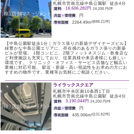
札幌市営南北線中島公園駅 徒歩4分
16,606,282円
賃料
24,200 円/坪
円
共益・管理費
[686.21坪]
2264.49m²
専有面積
【中島公園駅徒歩1分｜ガラス張りの新築デザイナーズビル】
緑豊かな中島公園エリアに、存在感のあるガラス張りの新築
ビルが登場。 1階コンビニ、2階フィットネスジム・飲食店な
ど利便施設も充実しており、従業員様や来店者様にも嬉しい
環境です。 クリニック・オフィス・サービス店舗など幅広い
業種に対応可能。 駅近・新築・高い視認性をお求めの方にお
すすめの物件です。業種等お気軽にご相談ください。
ライラックスクエア
札幌市中央区南10条西1丁目
札幌市営南北線中島公園駅 徒歩4分
3,190,044円
賃料
24,200 円/坪
円
共益・管理費
[131.82坪]
435.006m²
専有面積