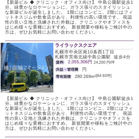
【新築ビル ◆ クリニック・オフィス向け】 中島公園駅徒歩1
分。緑豊かなロケーションに、ガラス張りのスタイリッシュ
な新築ビルが誕生しました。 1階にはコンビニ、2階にはフィ
ットネスジムや飲食店があり、利便性の高い環境です。 視認
性の良い立地と洗練された外観は、クリニックやオフィスを
はじめ様々な業種におすすめ。 新規開業や移転をご検討中の
方は、ぜひお気軽にお問い合わせください。
ライラックスクエア
札幌市中央区南10条西1丁目
札幌市営南北線中島公園駅 徒歩4分
2,055,306円
賃料
24,200 円/坪
円
共益・管理費
[84.93坪]
280.269m²
専有面積
【新築ビル ◆ クリニック・オフィス向け】 中島公園駅徒歩1
分。緑豊かなロケーションに、ガラス張りのスタイリッシュ
な新築ビルが誕生しました。 1階にはコンビニ、2階にはフィ
ットネスジムや飲食店があり、利便性の高い環境です。 視認
性の良い立地と洗練された外観は、クリニックやオフィスを
はじめ様々な業種におすすめ。 新規開業や移転をご検討中の
方は、ぜひお気軽にお問い合わせください。