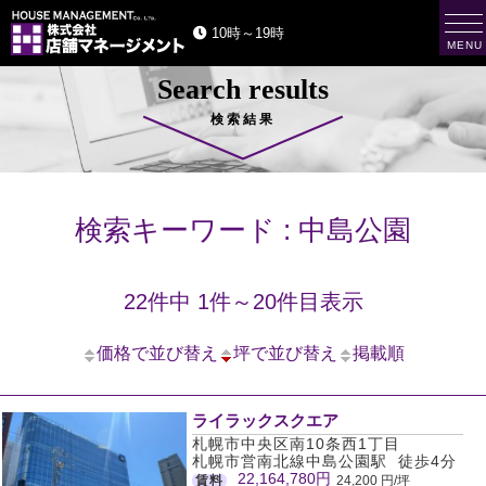
t
10時～19時
o
MENU
g
g
Search results
l
e
n
検索結果
a
v
i
g
a
t
検索キーワード : 中島公園
i
o
n
22件中 1件～20件目表示
価格で並び替え
坪で並び替え
掲載順
ライラックスクエア
札幌市中央区南10条西1丁目
札幌市営南北線中島公園駅 徒歩4分
22,164,780円
賃料
24,200 円/坪