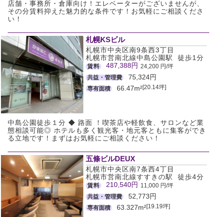
店舗・事務所・倉庫向け！エレベーターがございませんが、
その分賃料抑えた魅力的な条件です！お気軽にご相談くださ
い！
札幌KSビル
札幌市中央区南9条西3丁目
札幌市営南北線中島公園駅 徒歩1分
487,388円
賃料
24,200 円/坪
75,324円
共益・管理費
[20.14坪]
66.47m²
専有面積
中島公園徒歩１分 ◆ 路面 ！喫茶店や軽飲食、サロンなど業
態相談可能◎ ホテルも多く観光客・地元客ともに集客ができ
る立地です！まずはお気軽にご相談ください！
五條ビルDEUX
札幌市中央区南7条西4丁目
札幌市営南北線すすきの駅 徒歩4分
210,540円
賃料
11,000 円/坪
52,773円
共益・管理費
[19.19坪]
63.327m²
専有面積