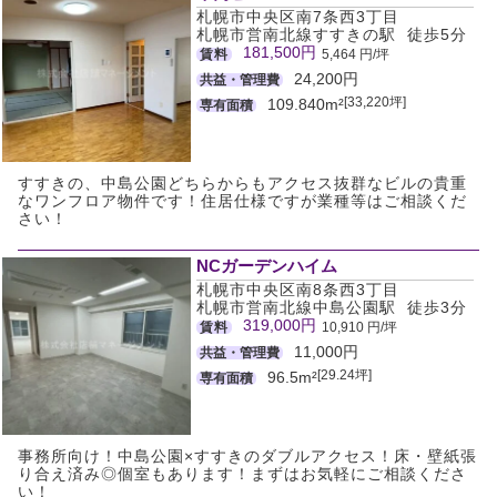
札幌市中央区南7条西3丁目
札幌市営南北線すすきの駅 徒歩5分
181,500円
賃料
5,464 円/坪
24,200円
共益・管理費
[33,220坪]
109.840m²
専有面積
すすきの、中島公園どちらからもアクセス抜群なビルの貴重
なワンフロア物件です！住居仕様ですが業種等はご相談くだ
さい！
NCガーデンハイム
札幌市中央区南8条西3丁目
札幌市営南北線中島公園駅 徒歩3分
319,000円
賃料
10,910 円/坪
11,000円
共益・管理費
[29.24坪]
96.5m²
専有面積
事務所向け！中島公園×すすきのダブルアクセス！床・壁紙張
り合え済み◎個室もあります！まずはお気軽にご相談くださ
い！