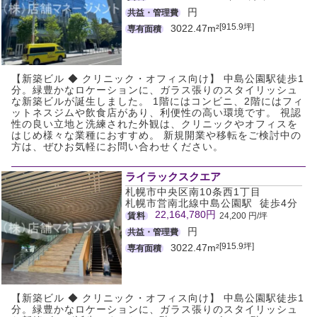
円
共益・管理費
[915.9坪]
3022.47m²
専有面積
【新築ビル ◆ クリニック・オフィス向け】 中島公園駅徒歩1
分。緑豊かなロケーションに、ガラス張りのスタイリッシュ
な新築ビルが誕生しました。 1階にはコンビニ、2階にはフィ
ットネスジムや飲食店があり、利便性の高い環境です。 視認
性の良い立地と洗練された外観は、クリニックやオフィスを
はじめ様々な業種におすすめ。 新規開業や移転をご検討中の
方は、ぜひお気軽にお問い合わせください。
ライラックスクエア
札幌市中央区南10条西1丁目
札幌市営南北線中島公園駅 徒歩4分
22,164,780円
賃料
24,200 円/坪
円
共益・管理費
[915.9坪]
3022.47m²
専有面積
【新築ビル ◆ クリニック・オフィス向け】 中島公園駅徒歩1
分。緑豊かなロケーションに、ガラス張りのスタイリッシュ