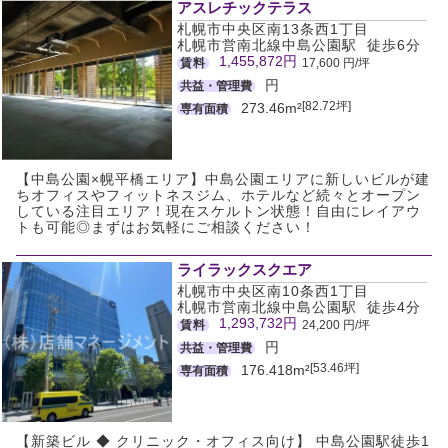
アスレチックテラス
札幌市中央区南13条西1丁目
札幌市営南北線中島公園駅 徒歩6分
1,455,872円
賃料
17,600 円/坪
円
共益・管理費
[82.72坪]
273.46m²
専有面積
【中島公園×幌平橋エリア】中島公園エリアに新しいビルが建
ちオフィスやフィットネスジム、ホテルなど続々とオープン
している注目エリア！現在スケルトン状態！自由にレイアウ
トも可能◎まずはお気軽にご相談ください！
ライラックスクエア
札幌市中央区南10条西1丁目
札幌市営南北線中島公園駅 徒歩4分
1,293,732円
賃料
24,200 円/坪
円
共益・管理費
[53.46坪]
176.418m²
専有面積
【新築ビル ◆ クリニック・オフィス向け】 中島公園駅徒歩1