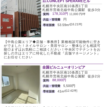
11.CONCEPT SPERAREビル
札幌市中央区南10条西1丁目
札幌市営南北線中島公園駅 徒歩3分
178,310円
賃料
11,000 円/坪
円
共益・管理費
[16.21坪]
53.59m²
専有面積
【中島公園エリア◆店舗・事務所】業種相談可能物件に空き
がでました！ネイルサロン・美容サロン・整体なども相談可
能◎まずはお気軽にご相談ください！中央区でテナントをお
探しの方はエリアに特化した不動産『店舗マネージメント』
にお任せください
全国ビルニューオリンピア
札幌市中央区南10条西1丁目
札幌市営南北線中島公園駅 徒歩2分
88,000円
賃料
5,500円
共益・管理費
[12.42坪]
41m²
専有面積