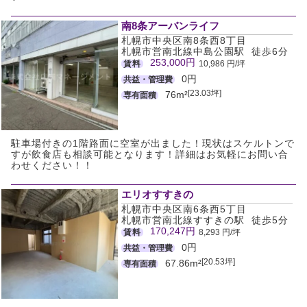
南8条アーバンライフ
札幌市中央区南8条西8丁目
札幌市営南北線中島公園駅 徒歩6分
253,000円
賃料
10,986 円/坪
0円
共益・管理費
[23.03坪]
76m²
専有面積
駐車場付きの1階路面に空室が出ました！現状はスケルトンで
すが飲食店も相談可能となります！詳細はお気軽にお問い合
わせください！！
エリオすすきの
札幌市中央区南6条西5丁目
札幌市営南北線すすきの駅 徒歩5分
170,247円
賃料
8,293 円/坪
0円
共益・管理費
[20.53坪]
67.86m²
専有面積