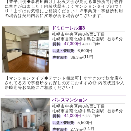
【豊平川側◆事務所向け】花火大会が見える事務所向け物件
に空きが出ました！内装状態もよくマンションタイプのつく
り！まずはお気軽にご相談ください！※事業所・事務所利用
の場合は契約内容に変動がある場合がございます。
ドミローレル第8
札幌市中央区南8条西1丁目
札幌市営南北線中島公園駅 徒歩5分
47,300円
賃料
4,300 円/坪
6,600円
共益・管理費
[11坪]
36.3m²
専有面積
【マンションタイプ◆テナント相談可】すすきので飲食店を
されてる方で事務所をお探しの方におすすめ◎ 内装状態や入
居時期等お気軽にご相談ください！
パレスマンション
札幌市中央区南8条西1丁目
札幌市営南北線中島公園駅 徒歩5分
44,000円
賃料
5,238 円/坪
5,500円
共益・管理費
[8.4坪]
27.9m²
専有面積