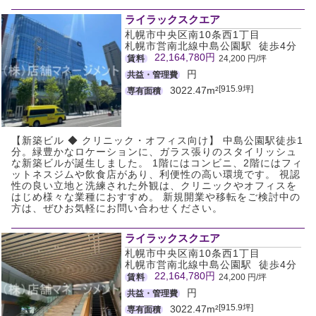
ライラックスクエア
札幌市中央区南10条西1丁目
札幌市営南北線中島公園駅 徒歩4分
22,164,780円
賃料
24,200 円/坪
円
共益・管理費
[915.9坪]
3022.47m²
専有面積
【新築ビル ◆ クリニック・オフィス向け】 中島公園駅徒歩1
分。緑豊かなロケーションに、ガラス張りのスタイリッシュ
な新築ビルが誕生しました。 1階にはコンビニ、2階にはフィ
ットネスジムや飲食店があり、利便性の高い環境です。 視認
性の良い立地と洗練された外観は、クリニックやオフィスを
はじめ様々な業種におすすめ。 新規開業や移転をご検討中の
方は、ぜひお気軽にお問い合わせください。
ライラックスクエア
札幌市中央区南10条西1丁目
札幌市営南北線中島公園駅 徒歩4分
22,164,780円
賃料
24,200 円/坪
円
共益・管理費
[915.9坪]
3022.47m²
専有面積