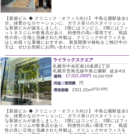
【新築ビル ◆ クリニック・オフィス向け】 中島公園駅徒歩1
分。緑豊かなロケーションに、ガラス張りのスタイリッシュ
な新築ビルが誕生しました。 1階にはコンビニ、2階にはフィ
ットネスジムや飲食店があり、利便性の高い環境です。 視認
性の良い立地と洗練された外観は、クリニックやオフィスを
はじめ様々な業種におすすめ。 新規開業や移転をご検討中の
方は、ぜひお気軽にお問い合わせください。
ライラックスクエア
札幌市中央区南10条西1丁目
札幌市営南北線中島公園駅 徒歩4分
17,022,280円
賃料
24,200 円/坪
円
共益・管理費
[703.4坪]
2321.22m²
専有面積
【新築ビル ◆ クリニック・オフィス向け】 中島公園駅徒歩1
分。緑豊かなロケーションに、ガラス張りのスタイリッシュ
な新築ビルが誕生しました。 1階にはコンビニ、2階にはフィ
ットネスジムや飲食店があり、利便性の高い環境です。 視認
性の良い立地と洗練された外観は、クリニックやオフィスを