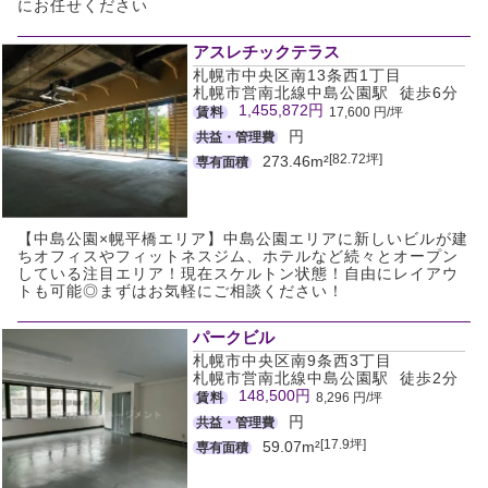
にお任せください
アスレチックテラス
札幌市中央区南13条西1丁目
札幌市営南北線中島公園駅 徒歩6分
1,455,872円
賃料
17,600 円/坪
円
共益・管理費
[82.72坪]
273.46m²
専有面積
【中島公園×幌平橋エリア】中島公園エリアに新しいビルが建
ちオフィスやフィットネスジム、ホテルなど続々とオープン
している注目エリア！現在スケルトン状態！自由にレイアウ
トも可能◎まずはお気軽にご相談ください！
パークビル
札幌市中央区南9条西3丁目
札幌市営南北線中島公園駅 徒歩2分
148,500円
賃料
8,296 円/坪
円
共益・管理費
[17.9坪]
59.07m²
専有面積