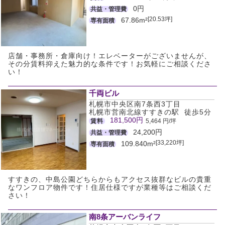
0円
共益・管理費
[20.53坪]
67.86m²
専有面積
店舗・事務所・倉庫向け！エレベーターがございませんが、
その分賃料抑えた魅力的な条件です！お気軽にご相談くださ
い！
千両ビル
札幌市中央区南7条西3丁目
札幌市営南北線すすきの駅 徒歩5分
181,500円
賃料
5,464 円/坪
24,200円
共益・管理費
[33,220坪]
109.840m²
専有面積
すすきの、中島公園どちらからもアクセス抜群なビルの貴重
なワンフロア物件です！住居仕様ですが業種等はご相談くだ
さい！
南8条アーバンライフ