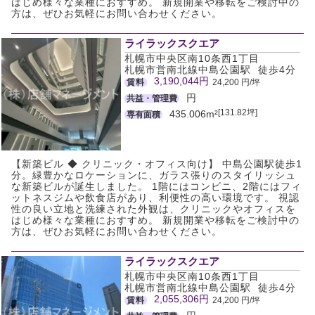
はじめ様々な業種におすすめ。 新規開業や移転をご検討中の
方は、ぜひお気軽にお問い合わせください。
ライラックスクエア
札幌市中央区南10条西1丁目
札幌市営南北線中島公園駅 徒歩4分
3,190,044円
賃料
24,200 円/坪
円
共益・管理費
[131.82坪]
435.006m²
専有面積
【新築ビル ◆ クリニック・オフィス向け】 中島公園駅徒歩1
分。緑豊かなロケーションに、ガラス張りのスタイリッシュ
な新築ビルが誕生しました。 1階にはコンビニ、2階にはフィ
ットネスジムや飲食店があり、利便性の高い環境です。 視認
性の良い立地と洗練された外観は、クリニックやオフィスを
はじめ様々な業種におすすめ。 新規開業や移転をご検討中の
方は、ぜひお気軽にお問い合わせください。
ライラックスクエア
札幌市中央区南10条西1丁目
札幌市営南北線中島公園駅 徒歩4分
2,055,306円
賃料
24,200 円/坪