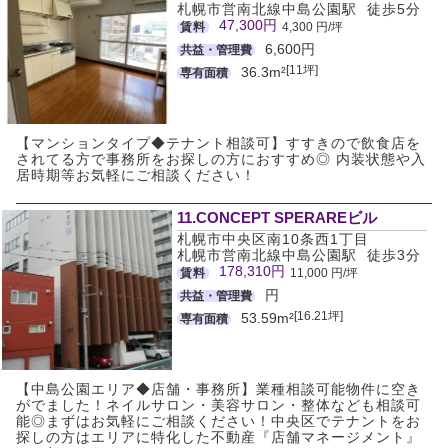
札幌市営南北線中島公園駅 徒歩5分
47,300円
賃料
4,300 円/坪
6,600円
共益・管理費
[11坪]
36.3m²
専有面積
【マンションタイプ◆テナント相談可】すすきので飲食店を
されてる方で事務所をお探しの方におすすめ◎ 内装状態や入
居時期等お気軽にご相談ください！
11.CONCEPT SPERAREビル
札幌市中央区南10条西1丁目
札幌市営南北線中島公園駅 徒歩3分
178,310円
賃料
11,000 円/坪
円
共益・管理費
[16.21坪]
53.59m²
専有面積
【中島公園エリア◆店舗・事務所】業種相談可能物件に空き
がでました！ネイルサロン・美容サロン・整体なども相談可
能◎まずはお気軽にご相談ください！中央区でテナントをお
探しの方はエリアに特化した不動産『店舗マネージメント』