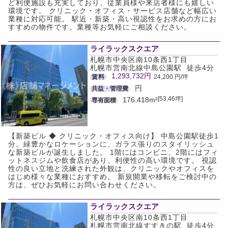
ど利便施設も充実しており、従業員様や来店者様にも嬉しい
環境です。 クリニック・オフィス・サービス店舗など幅広い
業種に対応可能。 駅近・新築・高い視認性をお求めの方にお
すすめの物件です。業種等お気軽にご相談ください。
ライラックスクエア
札幌市中央区南10条西1丁目
札幌市営南北線中島公園駅 徒歩4分
1,293,732円
賃料
24,200 円/坪
円
共益・管理費
[53.46坪]
176.418m²
専有面積
【新築ビル ◆ クリニック・オフィス向け】 中島公園駅徒歩1
分。緑豊かなロケーションに、ガラス張りのスタイリッシュ
な新築ビルが誕生しました。 1階にはコンビニ、2階にはフィ
ットネスジムや飲食店があり、利便性の高い環境です。 視認
性の良い立地と洗練された外観は、クリニックやオフィスを
はじめ様々な業種におすすめ。 新規開業や移転をご検討中の
方は、ぜひお気軽にお問い合わせください。
ライラックスクエア
札幌市中央区南10条西1丁目
札幌市営南北線すすきの駅 徒歩4分