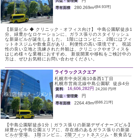
円
共益・管理費
[84.93坪]
280.269m²
専有面積
【新築ビル ◆ クリニック・オフィス向け】 中島公園駅徒歩1
分。緑豊かなロケーションに、ガラス張りのスタイリッシュ
な新築ビルが誕生しました。 1階にはコンビニ、2階にはフィ
ットネスジムや飲食店があり、利便性の高い環境です。 視認
性の良い立地と洗練された外観は、クリニックやオフィスを
はじめ様々な業種におすすめ。 新規開業や移転をご検討中の
方は、ぜひお気軽にお問い合わせください。
ライラックスクエア
札幌市中央区南10条西1丁目
札幌市営南北線中島公園駅 徒歩4分
16,606,282円
賃料
24,200 円/坪
円
共益・管理費
[686.21坪]
2264.49m²
専有面積
【中島公園駅徒歩1分｜ガラス張りの新築デザイナーズビル】
緑豊かな中島公園エリアに、存在感のあるガラス張りの新築
ビルが登場。 1階コンビニ、2階フィットネスジム・飲食店な