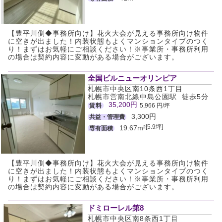
【豊平川側◆事務所向け】花火大会が見える事務所向け物件
に空きが出ました！内装状態もよくマンションタイプのつく
り！まずはお気軽にご相談ください！※事業所・事務所利用
の場合は契約内容に変動がある場合がございます。
全国ビルニューオリンピア
札幌市中央区南10条西1丁目
札幌市営南北線中島公園駅 徒歩5分
35,200円
賃料
5,966 円/坪
3,300円
共益・管理費
[5.9坪]
19.67m²
専有面積
【豊平川側◆事務所向け】花火大会が見える事務所向け物件
に空きが出ました！内装状態もよくマンションタイプのつく
り！まずはお気軽にご相談ください！※事業所・事務所利用
の場合は契約内容に変動がある場合がございます。
ドミローレル第8
札幌市中央区南8条西1丁目