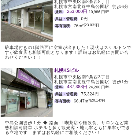
札幌市中央区南8条西8丁目
札幌市営南北線中島公園駅 徒歩6分
253,000円
賃料
10,986 円/坪
0円
共益・管理費
[23.03坪]
76m²
専有面積
駐車場付きの1階路面に空室が出ました！現状はスケルトンで
すが飲食店も相談可能となります！詳細はお気軽にお問い合
わせください！！
札幌KSビル
札幌市中央区南9条西3丁目
札幌市営南北線中島公園駅 徒歩1分
487,388円
賃料
24,200 円/坪
75,324円
共益・管理費
[20.14坪]
66.47m²
専有面積
中島公園徒歩１分 ◆ 路面 ！喫茶店や軽飲食、サロンなど業
態相談可能◎ ホテルも多く観光客・地元客ともに集客ができ
る立地です！まずはお気軽にご相談ください！