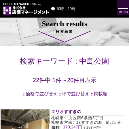
t
10時～19時
o
MENU
g
g
Search results
l
e
n
検索結果
a
v
i
g
a
t
検索キーワード : 中島公園
i
o
n
22件中 1件～20件目表示
価格で並び替え
坪で並び替え
掲載順
エリオすすきの
札幌市中央区南6条西5丁目
札幌市営南北線すすきの駅 徒歩5分
170,247円
賃料
8,293 円/坪