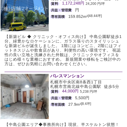
1,172,248円
賃料
24,200 円/坪
円
共益・管理費
[48.44坪]
159.852m²
専有面積
【新築ビル ◆ クリニック・オフィス向け】 中島公園駅徒歩1
分。緑豊かなロケーションに、ガラス張りのスタイリッシュ
な新築ビルが誕生しました。 1階にはコンビニ、2階にはフィ
ットネスジムや飲食店があり、利便性の高い環境です。 視認
性の良い立地と洗練された外観は、クリニックやオフィスを
はじめ様々な業種におすすめ。 新規開業や移転をご検討中の
方は、ぜひお気軽にお問い合わせください。
パレスマンション
札幌市中央区南8条西1丁目
札幌市営南北線中島公園駅 徒歩5分
44,000円
賃料
5,238 円/坪
5,500円
共益・管理費
[8.4坪]
27.9m²
専有面積
【中島公園エリア◆事務所向け】現状、半スケルトン状態！