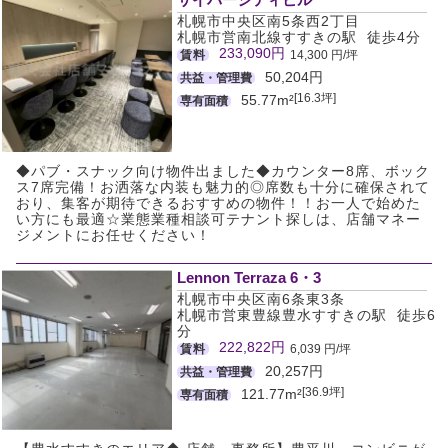
札幌市中央区南5条西2丁目
札幌市営南北線すすきの駅 徒歩4分
233,090円
賃料
14,300 円/坪
50,204円
共益・管理費
[16.3坪]
55.77m²
専有面積
◆パブ・スナック向け物件出ました◆カウンター8席、ボック
ス7席完備！お洒落な内装も魅力的◎席数も十分に確保されて
おり、集客が期待できるおすすめの物件！！お一人で始めた
い方にも最適☆業態業種相談可テナント探しは、店舗マネー
ジメントにお任せください！
Lennon Terraza 6・3
札幌市中央区南6条東3条
札幌市営東豊線豊水すすきの駅 徒歩6
分
222,822円
賃料
6,039 円/坪
20,257円
共益・管理費
[36.9坪]
121.77m²
専有面積