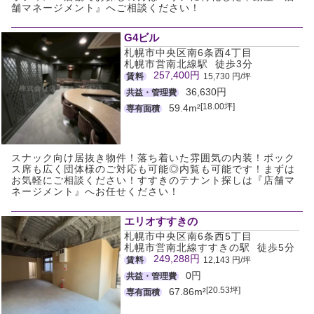
舗マネージメント』へご相談ください！
G4ビル
札幌市中央区南6条西4丁目
札幌市営南北線駅 徒歩3分
257,400円
賃料
15,730 円/坪
36,630円
共益・管理費
[18.00坪]
59.4m²
専有面積
スナック向け居抜き物件！落ち着いた雰囲気の内装！ボック
ス席も広く団体様のご対応も可能◎内覧も可能です！まずは
お気軽にご相談ください！すすきのテナント探しは『店舗マ
ネージメント』へお任せください！
エリオすすきの
札幌市中央区南6条西5丁目
札幌市営南北線すすきの駅 徒歩5分
249,288円
賃料
12,143 円/坪
0円
共益・管理費
[20.53坪]
67.86m²
専有面積