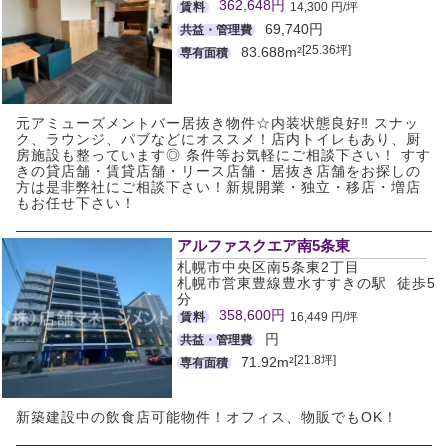
362,648円
賃料
14,300 円/坪
69,740円
共益・管理費
[25.36坪]
83.688m²
専有面積
元アミューズメントバー居抜き物件☆内装状態良好‼ スナッ
ク、ラウンジ、パブなどにオススメ！店内トイレもあり、厨
房施設も整っています◎ 条件等お気軽にご相談下さい！ すす
きの貸店舗・賃貸店舗・リース店舗・居抜き店舗をお探しの
方は是非弊社にご相談下さい！新規開業・独立・移店・増店
もお任せ下さい！
アルファスクエア南5条東
札幌市中央区南5条東2丁目
札幌市営東豊線豊水すすきの駅 徒歩5
分
358,600円
賃料
16,449 円/坪
円
共益・管理費
[21.8坪]
71.92m²
専有面積
新築建設中の飲食店可能物件！オフィス、物販でもOK！