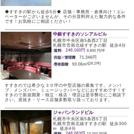
◆すすきの駅から徒歩5分◆ 店舗・事務所・倉庫向け！エレ
ベーターがございませんが、その分賃料抑えた魅力的な条件
です！お気軽にご相談ください！
中銀すすきのソシアルビル
札幌市中央区南5条西2丁目
札幌市営南北線すすきの駅 徒歩4分
248,160円
賃料
8,800 円/坪
71,346円
共益・管理費
[28.2坪]
93.06m²
専有面積
すすきのでは希少な３０坪の中型店舗の募集です。メンパ
ブ、メンズバー、ミュージックバーなどにおすすめです！す
すきので新規開業・独立・移店・増店は是非弊社にご相談下
さい。居抜き・リース店舗多数取り扱っております。
ジャパンランドビル
札幌市中央区南5条西5丁目
札幌市営南北線すすきの駅 徒歩300
m 徒歩4分
248,083円
賃料
10,450 円/坪