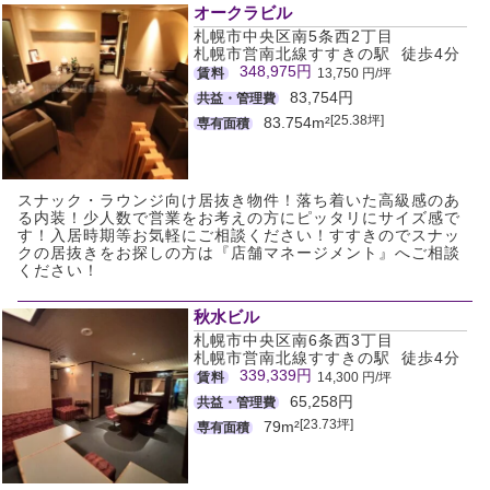
オークラビル
札幌市中央区南5条西2丁目
札幌市営南北線すすきの駅 徒歩4分
348,975円
賃料
13,750 円/坪
83,754円
共益・管理費
[25.38坪]
83.754m²
専有面積
スナック・ラウンジ向け居抜き物件！落ち着いた高級感のあ
る内装！少人数で営業をお考えの方にピッタリにサイズ感で
す！入居時期等お気軽にご相談ください！すすきのでスナッ
クの居抜きをお探しの方は『店舗マネージメント』へご相談
ください！
秋水ビル
札幌市中央区南6条西3丁目
札幌市営南北線すすきの駅 徒歩4分
339,339円
賃料
14,300 円/坪
65,258円
共益・管理費
[23.73坪]
79m²
専有面積