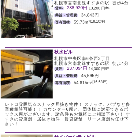
札幌市営南北線すすきの駅 徒歩4分
238,920円
賃料
13,200 円/坪
34,843円
共益・管理費
[18.10坪]
59.73m²
専有面積
秋水ビル
札幌市中央区南6条西3丁目
札幌市営南北線すすきの駅 徒歩4分
237,094円
賃料
14,300 円/坪
45,595円
共益・管理費
[16.58坪]
54.615m²
専有面積
レトロ雰囲気☆スナック居抜き物件！ スナック、パブなど多
業種相談可能！！ カウンター6席と、団体様に対応できるボ
ックス席がございます。諸条件もお気軽にご相談下さい！ す
すきの貸店舗・居抜き物件・賃貸店舗・リース店舗お任せ下
さい！
サイバーシティビル