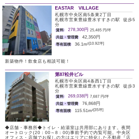
EASTAR VILLAGE
札幌市中央区南5条東2丁目
札幌市営東豊線豊水すすきの駅 徒歩5
分
278,300円
賃料
25,485 円/坪
42,350円
共益・管理費
[10.92坪]
36.1m²
専有面積
新築物件！飲食店も相談可能！
第87松井ビル
札幌市中央区南4条西1丁目
札幌市営東豊線豊水すすきの駅 徒歩3
分
269,038円
賃料
7,687 円/坪
76,868円
共益・管理費
[35坪]
115.51m²
専有面積
◆店舗・事務所◆トイレ・給湯室は共用部にあります。夜間
オートロック(20：00～8：00)事前予約で内覧可能。中央区
オフィス・店舗でお探しの方はエリアに特化した不動産『店