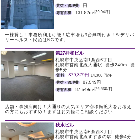
円
共益・管理費
[39.94坪]
131.82m²
専有面積
一棟貸し！事務所利用可能！駐車場も3台無料付き！※デリバ
リーヘルス・民泊はNGです。
第27桂和ビル
札幌市中央区南1条西6丁目
札幌市営南北線大通駅 徒歩240m 徒
歩5分
379,379円
賃料
14,300 円/坪
87,549円
共益・管理費
[26.530坪]
87.549m²
専有面積
店舗・事務所向け！大通りの人気エリア◎移転拡大をお考え
の方にもおすすめ！まずはお気軽にご相談ください！
秋水ビル
札幌市中央区南6条西3丁目
札幌市営南北線すすきの駅 徒歩4分