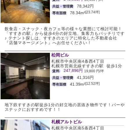
78,342円
共益・管理費
[23.74坪]
78.34m²
専有面積
飲食店・スナック・夜カフェ等の様々な業態にて検討可能！
「すすきの駅」から徒歩4分の好立地、集客力もバッチリです
♪ テナント探しは、すすきのエリアに特化した不動産会社
『店舗マネージメント』へお任せください！
松岡ビル
札幌市中央区南4条西4丁目
札幌市営南北線すすきの駅 徒歩1分
247,896円
賃料
19,800 円/坪
41,316円
共益・管理費
[12.52坪]
41.39m²
専有面積
地下鉄すすきの駅徒歩1分の好立地の居抜き物件です！バーや
スナックにおすすめです！！
札幌アルトビル
札幌市中央区南5条西4丁目