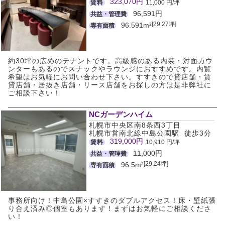
323,070円
賃料
11,000 円/坪
96,591円
共益・管理費
[29.27坪]
96.591m²
専有面積
約30坪の広めのテナントです。高級感のある内装・対面カウ
ンターもあるのでスナックやラウンジにおすすめです。内覧
希望はお気軽にお問い合わせ下さい。すすきので貸店舗・賃
貸店舗・居抜き店舗・リース店舗をお探しの方は是非弊社に
ご相談下さい！
NCガーデンハイム
札幌市中央区南8条西3丁目
札幌市営南北線中島公園駅 徒歩3分
319,000円
賃料
10,910 円/坪
11,000円
共益・管理費
[29.24坪]
96.5m²
専有面積
事務所向け！中島公園×すすきのダブルアクセス！床・壁紙張
り合え済み◎個室もあります！まずはお気軽にご相談くださ
い！