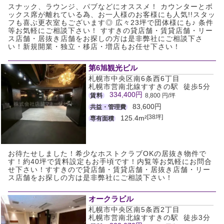
スナック、ラウンジ、パブなどにオススメ！ カウンターとボ
ックス席が離れている為、お一人様のお客様にも人気!!スタッ
フも喜ぶ更衣室もございます◎ 広々23坪で団体様にも♪ 条件
等お気軽にご相談下さい！ すすきの貸店舗・賃貸店舗・リー
ス店舗・居抜き店舗をお探しの方は是非弊社にご相談下さ
い！新規開業・独立・移店・増店もお任せ下さい！
第6旭観光ビル
札幌市中央区南6条西6丁目
札幌市営南北線すすきの駅 徒歩5分
334,400円
賃料
8,800 円/坪
83,600円
共益・管理費
[38坪]
125.4m²
専有面積
お待たせしました！希少なホストクラブOKの居抜き物件で
す！約40坪で賃料設定もお手頃です！内覧等お気軽にお問合
せ下さい！すすきので貸店舗・賃貸店舗・居抜き店舗・リー
ス店舗をお探しの方は是非弊社にご相談下さい！
オークラビル
札幌市中央区南5条西2丁目
札幌市営南北線すすきの駅 徒歩3分