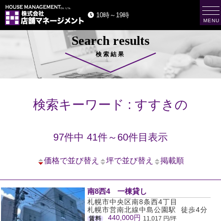
t
10時～19時
o
MENU
g
g
Search results
l
e
n
検索結果
a
v
i
g
a
t
検索キーワード : すすきの
i
o
n
97件中 41件～60件目表示
価格で並び替え
坪で並び替え
掲載順
南8西4 一棟貸し
札幌市中央区南8条西4丁目
札幌市営南北線中島公園駅 徒歩4分
440,000円
賃料
11,017 円/坪