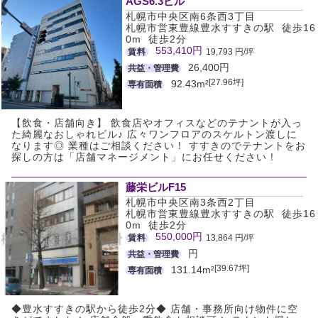
AGS6.3ビル
札幌市中央区南6条西3丁目
札幌市営東豊線豊水すすきの駅 徒歩16
0m 徒歩2分
553,410円
賃料
19,793 円/坪
26,400円
共益・管理費
[27.96坪]
92.43m²
専有面積
【飲食・店舗向き】 飲食店やオフィスなどのテナントが入っ
た綺麗なおしゃれビル♪ 広々ワンフロアのスケルトン渡しに
なります◎ 業種はご相談ください！ すすきのでテナントをお
探しの方は「店舗マネージメント」にお任せください！
藤栄ビルF15
札幌市中央区南3条西2丁目
札幌市営東豊線豊水すすきの駅 徒歩16
0m 徒歩2分
550,000円
賃料
13,864 円/坪
円
共益・管理費
[39.67坪]
131.14m²
専有面積
◆豊水すすきの駅から徒歩2分◆ 店舗・事務所向け物件に空