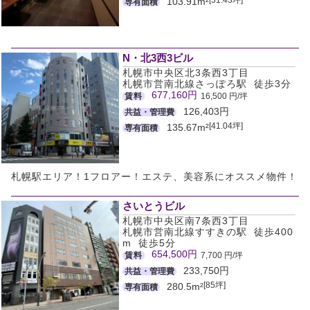
103.91m²
専有面積
N・北3西3ビル
札幌市中央区北3条西3丁目
札幌市営南北線さっぽろ駅 徒歩3分
677,160円
賃料
16,500 円/坪
126,403円
共益・管理費
[41.04坪]
135.67m²
専有面積
札幌駅エリア！1フロアー！エステ、美容系にオススメ物件！
さいとうビル
札幌市中央区南7条西3丁目
札幌市営南北線すすきの駅 徒歩400
m 徒歩5分
654,500円
賃料
7,700 円/坪
233,750円
共益・管理費
[85坪]
280.5m²
専有面積