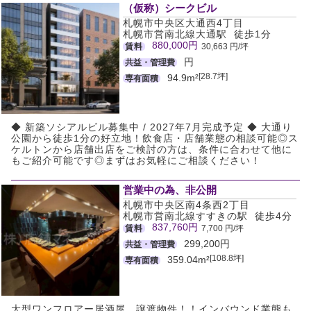
（仮称）シークビル
札幌市中央区大通西4丁目
札幌市営南北線大通駅 徒歩1分
880,000円
賃料
30,663 円/坪
円
共益・管理費
[28.7坪]
94.9m²
専有面積
◆ 新築ソシアルビル募集中 / 2027年7月完成予定 ◆ 大通り
公園から徒歩1分の好立地！飲食店・店舗業態の相談可能◎ス
ケルトンから店舗出店をご検討の方は、条件に合わせて他に
もご紹介可能です◎まずはお気軽にご相談ください！
営業中の為、非公開
札幌市中央区南4条西2丁目
札幌市営南北線すすきの駅 徒歩4分
837,760円
賃料
7,700 円/坪
299,200円
共益・管理費
[108.8坪]
359.04m²
専有面積
大型ワンフロアー居酒屋、譲渡物件！！インバウンド業態も