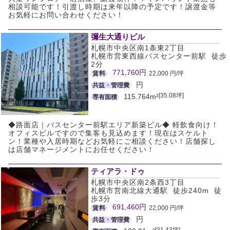
相談可能です！引渡し時期は来年以降の予定です！譲渡金等
お気軽にお問い合わせください！
彌生大通りビル
札幌市中央区南1条東2丁目
札幌市営東西線バスセンター前駅 徒歩
2分
771,760円
賃料
22,000 円/坪
円
共益・管理費
[35.08坪]
115.764m²
専有面積
◆路面店｜バスセンター前駅エリア新築ビル◆ 軽飲食向け！
オフィスビルですので集客も見込めます！現在はスケルト
ン！業種や入居時期などお気軽にご相談ください！店舗探し
は店舗マネージメントにお任せください！
ティアラ・ドゥ
札幌市中央区南2条西3丁目
札幌市営南北線大通駅 徒歩240m 徒
歩3分
691,460円
賃料
22,000 円/坪
円
共益・管理費
[31.43坪]