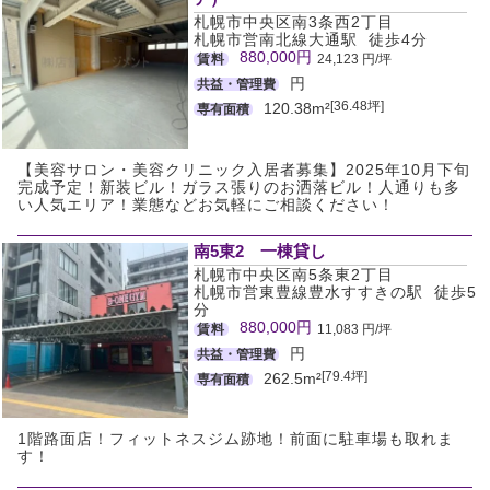
札幌市中央区南3条西2丁目
札幌市営南北線大通駅 徒歩4分
880,000円
賃料
24,123 円/坪
円
共益・管理費
[36.48坪]
120.38m²
専有面積
【美容サロン・美容クリニック入居者募集】2025年10月下旬
完成予定！新装ビル！ガラス張りのお洒落ビル！人通りも多
い人気エリア！業態などお気軽にご相談ください！
南5東2 一棟貸し
札幌市中央区南5条東2丁目
札幌市営東豊線豊水すすきの駅 徒歩5
分
880,000円
賃料
11,083 円/坪
円
共益・管理費
[79.4坪]
262.5m²
専有面積
1階路面店！フィットネスジム跡地！前面に駐車場も取れま
す！