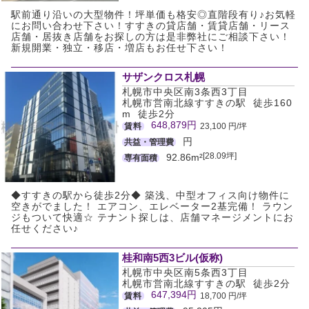
駅前通り沿いの大型物件！坪単価も格安◎直階段有り♪お気軽
にお問い合わせ下さい！すすきの貸店舗・賃貸店舗・リース
店舗・居抜き店舗をお探しの方は是非弊社にご相談下さい！
新規開業・独立・移店・増店もお任せ下さい！
サザンクロス札幌
札幌市中央区南3条西3丁目
札幌市営南北線すすきの駅 徒歩160
m 徒歩2分
648,879円
賃料
23,100 円/坪
円
共益・管理費
[28.09坪]
92.86m²
専有面積
◆すすきの駅から徒歩2分◆ 築浅、中型オフィス向け物件に
空きがでました！ エアコン、エレベーター2基完備！ ラウン
ジもついて快適☆ テナント探しは、店舗マネージメントにお
任せください♪
桂和南5西3ビル(仮称)
札幌市中央区南5条西3丁目
札幌市営南北線すすきの駅 徒歩2分
647,394円
賃料
18,700 円/坪