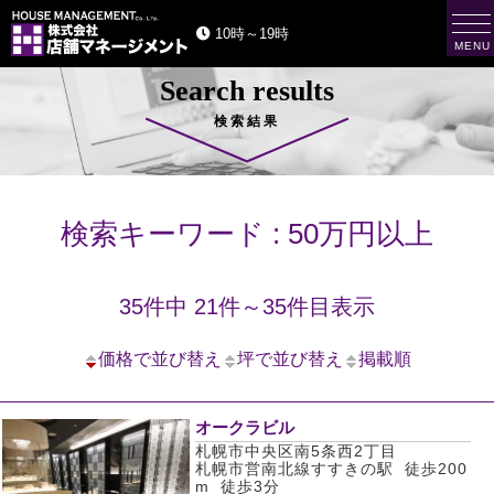
t
10時～19時
o
MENU
g
g
Search results
l
e
n
検索結果
a
v
i
g
a
t
検索キーワード : 50万円以上
i
o
n
35件中 21件～35件目表示
価格で並び替え
坪で並び替え
掲載順
オークラビル
札幌市中央区南5条西2丁目
札幌市営南北線すすきの駅 徒歩200
m 徒歩3分