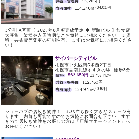
95,205円
共益・管理費
[34.62坪]
114.246m²
専有面積
3分割 A区画【 2027年8月頃完成予定 ◆ 新装ビル 】飲食店
大募集！業種や入居時期などお気軽にご相談ください！※賃
料・共益費等変更の可能性有。 まずはお気軽にご相談くださ
い！
サイバーシティビル
札幌市中央区南5条西2丁目
札幌市営南北線すすきの駅 徒歩3分
562,650円
賃料
13,757 円/坪
112,750円
共益・管理費
[40.9坪]
134.97m²
専有面積
ショーパブの居抜き物件！！BOX席も多く大きなステージ有
ります！内覧も可能ですのでお気軽にお問合せ下さい！すす
きので居抜き物件をお探しの方は『店舗マネージメント』へ
お任せください！