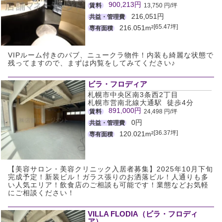
900,213円
賃料
13,750 円/坪
216,051円
共益・管理費
[65.47坪]
216.051m²
専有面積
VIPルーム付きのパブ、ニュークラ物件！内装も綺麗な状態で
残ってますので、まずは内覧をしてみてください♪
ビラ・フロディア
札幌市中央区南3条西2丁目
札幌市営南北線大通駅 徒歩4分
891,000円
賃料
24,498 円/坪
0円
共益・管理費
[36.37坪]
120.021m²
専有面積
【美容サロン・美容クリニック入居者募集】2025年10月下旬
完成予定！新装ビル！ガラス張りのお洒落ビル！人通りも多
い人気エリア！飲食店のご相談も可能です！業態などお気軽
にご相談ください！
VILLA FLODIA（ビラ・フロディ
ア）