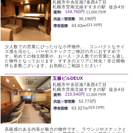
札幌市中央区南7条西4丁目
札幌市営南北線すすきの駅 徒歩4分
144,760円
賃料
11,000 円/坪
36,190円
共益・管理費
[13.16坪]
43.43m²
専有面積
少人数での営業にぴったりな小坪物件。、コンパクトなサイ
ズ感を活かし、バーやスナックでご検討の方におすすめで
す。初めての独立開業や、お一人・少人数での営業にも適し
た物件となっております。すすきのエリアに特化！非公開物
件も多数ございます。お気軽にご相談ください！
五條ビルDEUX
札幌市中央区南7条西4丁目
札幌市営南北線すすきの駅 徒歩4分
210,540円
賃料
11,000 円/坪
52,773円
共益・管理費
[19.19坪]
63.327m²
専有面積
高級感のある内装が魅力の物件です。 ラウンジやスナックと