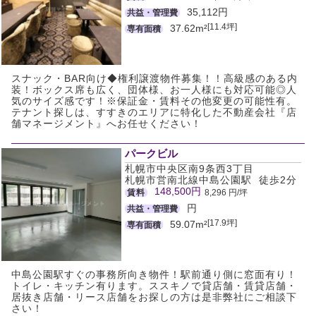
35,112円
共益・管理費
[11.4坪]
37.62m²
専有面積
スナック・BAR向け◆権利譲渡物件募集！！高級感のある内
装！ボックス席も広く、団体様、お一人様にも対応可能◎人
気のサイズ感です！※保証金・賃料その他変更の可能性有。
テナント探しは、すすきのエリアに特化した不動産会社『店
舗マネージメント』へお任せください！
パークビル
札幌市中央区南9条西3丁目
札幌市営南北線中島公園駅 徒歩2分
148,500円
賃料
8,296 円/坪
円
共益・管理費
[17.9坪]
59.07m²
専有面積
中島公園駅すぐの事務所向き物件！駅前通り側に窓面有り！
トイレ・キッチン有ります。ススキノで貸店舗・賃貸店舗・
居抜き店舗・リース店舗をお探しの方は是非弊社にご相談下
さい！