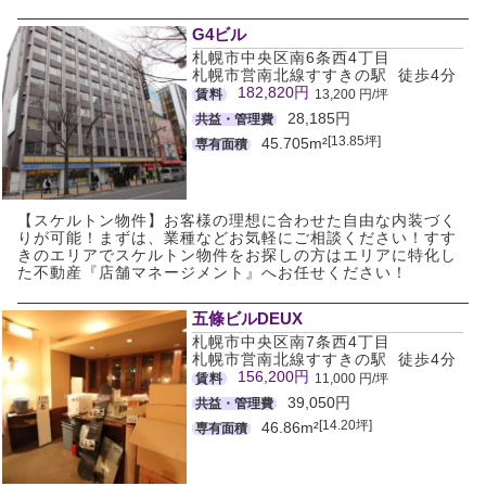
G4ビル
札幌市中央区南6条西4丁目
札幌市営南北線すすきの駅 徒歩4分
182,820円
賃料
13,200 円/坪
28,185円
共益・管理費
[13.85坪]
45.705m²
専有面積
【スケルトン物件】お客様の理想に合わせた自由な内装づく
りが可能！まずは、業種などお気軽にご相談ください！すす
きのエリアでスケルトン物件をお探しの方はエリアに特化し
た不動産『店舗マネージメント』へお任せください！
五條ビルDEUX
札幌市中央区南7条西4丁目
札幌市営南北線すすきの駅 徒歩4分
156,200円
賃料
11,000 円/坪
39,050円
共益・管理費
[14.20坪]
46.86m²
専有面積