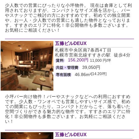
少人数での営業にぴったりな小坪物件。 現在は倉庫として利
用されておりますが、コンパクトなサイズ感を活かし、バー
やスナックでご検討の方におすすめです。初めての独立開業
や、お一人・少人数での営業にも適した物件となっておりま
す。すすきのエリアに特化！非公開物件も多数ございます。
お気軽にご相談ください！
五條ビルDEUX
札幌市中央区南7条西4丁目
札幌市営南北線すすきの駅 徒歩4分
156,200円
賃料
11,000 円/坪
39,050円
共益・管理費
[14.20坪]
46.86m²
専有面積
小坪バー向け物件！バーやスナックなどへの利用におすすめ
です。少人数・ワンオペでも営業しやすいサイズ感で、初め
ての開業にもぴったり。コンパクトだからこそ、落ち着いた
空間づくりができる魅力的な物件です。すすきのエリアに特
化！非公開物件も多数ございます。お気軽にご相談くださ
い！
五條ビルDEUX