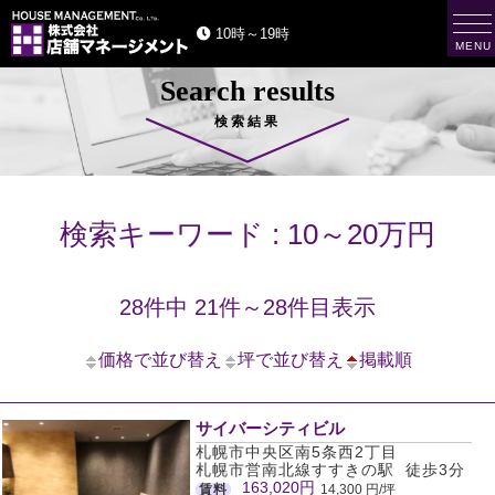
t
10時～19時
o
MENU
g
g
Search results
l
e
n
検索結果
a
v
i
g
a
t
検索キーワード : 10～20万円
i
o
n
28件中 21件～28件目表示
価格で並び替え
坪で並び替え
掲載順
サイバーシティビル
札幌市中央区南5条西2丁目
札幌市営南北線すすきの駅 徒歩3分
163,020円
賃料
14,300 円/坪