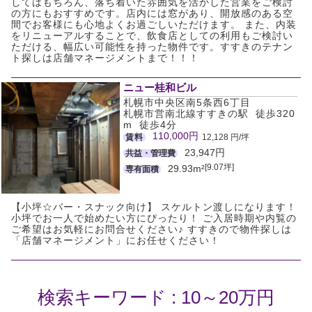
してはもちろん、落ち着いた雰囲気を活かした営業をご検討
の方にもおすすめです。店内には窓があり、開放感のある空
間でお客様にも心地よくお過ごしいただけます。 また、内装
をリニューアルすることで、飲食店としての利用もご検討い
ただける、幅広い可能性を持った物件です。すすきのテナン
ト探しは店舗マネージメントまで！！！
ニュー桂和ビル
札幌市中央区南5条西6丁目
札幌市営南北線すすきの駅 徒歩320
m 徒歩4分
110,000円
賃料
12,128 円/坪
23,947円
共益・管理費
[9.07坪]
29.93m²
専有面積
【小坪☆バー・スナック向け】 スケルトン渡しになります！
小坪でお一人で始めたい方にぴったり！ ご入居時期や内覧の
ご希望はお気軽にお問合せください♪ すすきので物件探しは
「店舗マネージメント」にお任せください！
検索キーワード : 10～20万円