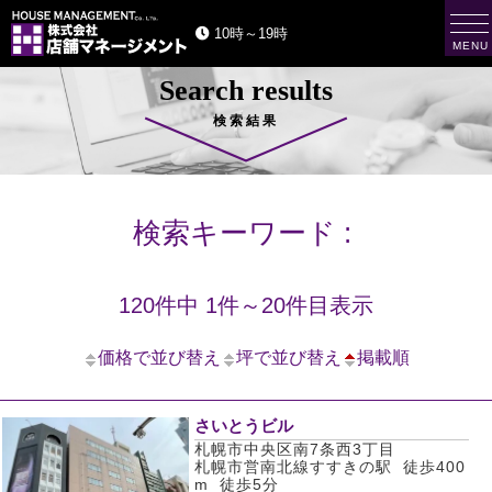
t
10時～19時
o
MENU
g
g
Search results
l
e
n
検索結果
a
v
i
g
a
t
検索キーワード :
i
o
n
120件中 1件～20件目表示
価格で並び替え
坪で並び替え
掲載順
さいとうビル
札幌市中央区南7条西3丁目
札幌市営南北線すすきの駅 徒歩400
m 徒歩5分