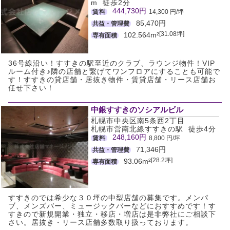
m 徒歩2分
444,730円
賃料
14,300 円/坪
85,470円
共益・管理費
[31.08坪]
102.564m²
専有面積
36号線沿い！すすきの駅至近のクラブ、ラウンジ物件！VIP
ルーム付き♪隣の店舗と繋げてワンフロアにすることも可能で
す！すすきの貸店舗・居抜き物件・賃貸店舗・リース店舗お
任せ下さい！
中銀すすきのソシアルビル
札幌市中央区南5条西2丁目
札幌市営南北線すすきの駅 徒歩4分
248,160円
賃料
8,800 円/坪
71,346円
共益・管理費
[28.2坪]
93.06m²
専有面積
すすきのでは希少な３０坪の中型店舗の募集です。メンパ
ブ、メンズバー、ミュージックバーなどにおすすめです！す
すきので新規開業・独立・移店・増店は是非弊社にご相談下
さい。居抜き・リース店舗多数取り扱っております。