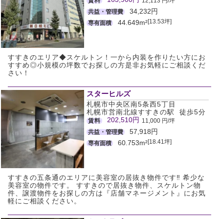
賃料
12,113 円/坪
34,232円
共益・管理費
[13.53坪]
44.649m²
専有面積
すすきのエリア◆スケルトン！一から内装を作りたい方にお
すすめ◎小規模の坪数でお探しの方是非お気軽にご相談くだ
さい！
スターヒルズ
札幌市中央区南5条西5丁目
札幌市営南北線すすきの駅 徒歩5分
202,510円
賃料
11,000 円/坪
57,918円
共益・管理費
[18.41坪]
60.753m²
専有面積
すすきの五条通のエリアに美容室の居抜き物件です‼ 希少な
美容室の物件です。 すすきので居抜き物件、スケルトン物
件、譲渡物件をお探しの方は『店舗マネージメント』にお気
軽にご相談ください。