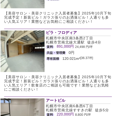
【美容サロン・美容クリニック入居者募集】2025年10月下旬
完成予定！新装ビル！ガラス張りのお洒落ビル！人通りも多
い人気エリア！業態などお気軽にご相談ください！
ビラ・フロディア
札幌市中央区南3条西2丁目
札幌市営南北線大通駅 徒歩4分
891,000円
賃料
24,498 円/坪
0円
共益・管理費
[36.37坪]
120.021m²
専有面積
【美容サロン・美容クリニック入居者募集】2025年10月下旬
完成予定！新装ビル！ガラス張りのお洒落ビル！人通りも多
い人気エリア！飲食店のご相談も可能です！業態などお気軽
にご相談ください！
アートビル
札幌市中央区南6条西6丁目
札幌市営南北線すすきの駅 徒歩5分
220,000円
賃料
8,800 円/坪