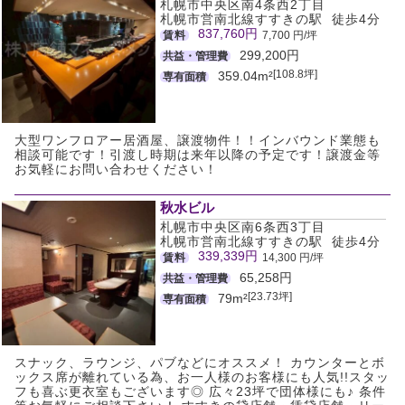
札幌市中央区南4条西2丁目
札幌市営南北線すすきの駅 徒歩4分
837,760円
賃料
7,700 円/坪
299,200円
共益・管理費
[108.8坪]
359.04m²
専有面積
大型ワンフロアー居酒屋、譲渡物件！！インバウンド業態も
相談可能です！引渡し時期は来年以降の予定です！譲渡金等
お気軽にお問い合わせください！
秋水ビル
札幌市中央区南6条西3丁目
札幌市営南北線すすきの駅 徒歩4分
339,339円
賃料
14,300 円/坪
65,258円
共益・管理費
[23.73坪]
79m²
専有面積
スナック、ラウンジ、パブなどにオススメ！ カウンターとボ
ックス席が離れている為、お一人様のお客様にも人気!!スタッ
フも喜ぶ更衣室もございます◎ 広々23坪で団体様にも♪ 条件