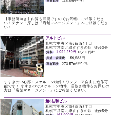
118.8m²
専有面積
【事務所向き】内覧も可能ですのでお気軽にご相談くださ
い！テナント探しは『店舗マネージメント』へご相談くださ
い！
アルトビル
札幌市中央区南5条西4丁目
札幌市営南北線すすきの駅 徒歩3分
1,094,280円
賃料
13,200 円/坪
159,583円
共益・管理費
[82.9坪]
273.57m²
専有面積
すすきの中心部！スケルトン物件！ワンフロア自由に造作可
能です！ すすきのでスケルトン物件、居抜き物件をお探しの
方は『店舗マネージメント』にご相談ください。
第8桂和ビル
札幌市中央区南6条西3丁目
札幌市営南北線すすきの駅 徒歩5分
163,900円