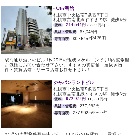
ベル7番館
札幌市中央区南7条西3丁目
札幌市営南北線すすきの駅 徒歩5分
214,544円
賃料
8,800 円/坪
67,045円
共益・管理費
[24.38坪]
80.454m²
専有面積
駅前通り沿いのビル!!約25坪の現状スケルトンです!!内覧希望
お気軽にお問い合わせ下さい。すすきの貸店舗・居抜き物
件・賃貸店舗・リース店舗お任せ下さい！
ジャパンランドビル
札幌市中央区南5条西5丁目
札幌市営南北線すすきの駅 徒歩3分
972,972円
賃料
11,550 円/坪
277,992円
共益・管理費
[84.24坪]
277.992m²
専有面積
84坪の大型物件募集中です！！0からのお店造りに最適で