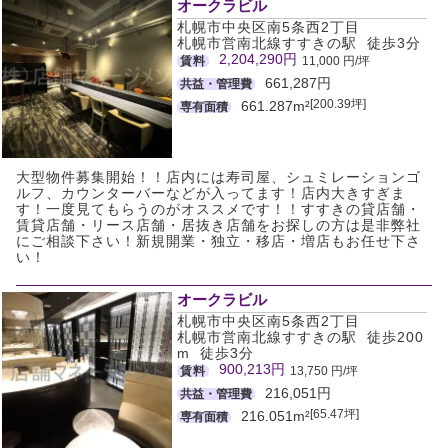
オークラビル
札幌市中央区南5条西2丁目
札幌市営南北線すすきの駅 徒歩3分
2,204,290円
賃料
11,000 円/坪
661,287円
共益・管理費
[200.39坪]
661.287m²
専有面積
大型物件募集開始！！店内には寿司屋、シュミレーションゴ
ルフ、カウンターバーなどが入ってます！店内大きすぎま
す！一度見てもらうのがオススメです！！すすきの貸店舗・
賃貸店舗・リース店舗・居抜き店舗をお探しの方は是非弊社
にご相談下さい！新規開業・独立・移店・増店もお任せ下さ
い！
オークラビル
札幌市中央区南5条西2丁目
札幌市営南北線すすきの駅 徒歩200
m 徒歩3分
900,213円
賃料
13,750 円/坪
216,051円
共益・管理費
[65.47坪]
216.051m²
専有面積