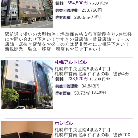
654,500円
賃料
7,700 円/坪
233,750円
共益・管理費
[85坪]
280.5m²
専有面積
駅前通り沿いの大型物件！坪単価も格安◎直階段有り♪お気軽
にお問い合わせ下さい！すすきの貸店舗・賃貸店舗・リース
店舗・居抜き店舗をお探しの方は是非弊社にご相談下さい！
新規開業・独立・移店・増店もお任せ下さい！
札幌アルトビル
札幌市中央区南5条西4丁目
札幌市営南北線すすきの駅 徒歩4分
238,920円
賃料
13,200 円/坪
34,843円
共益・管理費
[18.10坪]
59.73m²
専有面積
ホシビル
札幌市中央区南4条西2丁目
札幌市営南北線すすきの駅 徒歩200