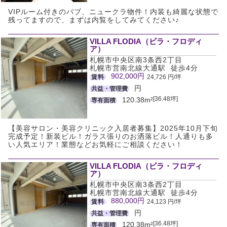
VIPルーム付きのパブ、ニュークラ物件！内装も綺麗な状態で
残ってますので、まずは内覧をしてみてください♪
VILLA FLODIA（ビラ・フロディ
ア）
札幌市中央区南3条西2丁目
札幌市営南北線大通駅 徒歩4分
902,000円
賃料
24,726 円/坪
円
共益・管理費
[36.48坪]
120.38m²
専有面積
【美容サロン・美容クリニック入居者募集】2025年10月下旬
完成予定！新装ビル！ガラス張りのお洒落ビル！人通りも多
い人気エリア！業態などお気軽にご相談ください！
VILLA FLODIA（ビラ・フロディ
ア）
札幌市中央区南3条西2丁目
札幌市営南北線大通駅 徒歩4分
880,000円
賃料
24,123 円/坪
円
共益・管理費
[36.48坪]
120.38m²
専有面積