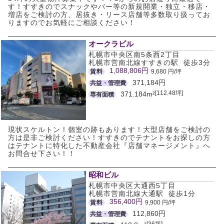
す！すすきのでスナックやバー等の新規開業・独立・移店・
増店をご検討の方、居抜き・リース店舗等多数取り扱ってお
りますのでお気軽にご相談ください！
オークラビル
札幌市中央区南5条西2丁目
札幌市営南北線すすきの駅 徒歩3分
1,088,806円
賃料
9,680 円/坪
371,184円
共益・管理費
[112.48坪]
371.184m²
専有面積
現状スケルトン！個室の跡もあります！大型店舗をご検討の
方は是非ご検討ください！すすきのでテナントをお探しの方
はテナントに特化した不動産会社『店舗マネージメント』へ
お問合せ下さい！！
昭和ビル
札幌市中央区大通西5丁目
札幌市営南北線大通駅 徒歩1分
356,400円
賃料
9,900 円/坪
112,860円
共益・管理費
[36坪]