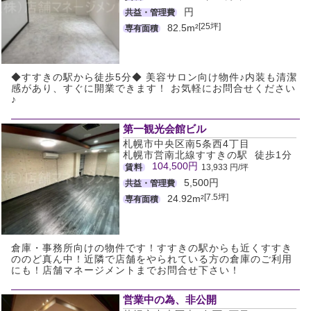
円
共益・管理費
[25坪]
82.5m²
専有面積
◆すすきの駅から徒歩5分◆ 美容サロン向け物件♪内装も清潔
感があり、すぐに開業できます！ お気軽にお問合せください
♪
第一観光会館ビル
札幌市中央区南5条西4丁目
札幌市営南北線すすきの駅 徒歩1分
104,500円
賃料
13,933 円/坪
5,500円
共益・管理費
[7.5坪]
24.92m²
専有面積
倉庫・事務所向けの物件です！すすきの駅からも近くすすき
ののど真ん中！近隣で店舗をやられている方の倉庫のご利用
にも！店舗マネージメントまでお問合せ下さい！
営業中の為、非公開