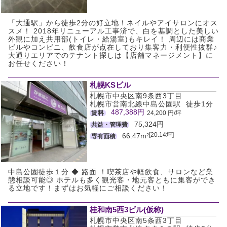
「大通駅」から徒歩2分の好立地！ネイルやアイサロンにオス
スメ！ 2018年リニューアル工事済で、白を基調とした美しい
外観に加え共用部(トイレ・給湯室)もキレイ！ 周辺には商業
ビルやコンビニ、飲食店が点在しており集客力・利便性抜群♪
大通りエリアでのテナント探しは【店舗マネージメント】に
お任せください！
札幌KSビル
札幌市中央区南9条西3丁目
札幌市営南北線中島公園駅 徒歩1分
487,388円
賃料
24,200 円/坪
75,324円
共益・管理費
[20.14坪]
66.47m²
専有面積
中島公園徒歩１分 ◆ 路面 ！喫茶店や軽飲食、サロンなど業
態相談可能◎ ホテルも多く観光客・地元客ともに集客ができ
る立地です！まずはお気軽にご相談ください！
桂和南5西3ビル(仮称)
札幌市中央区南5条西3丁目