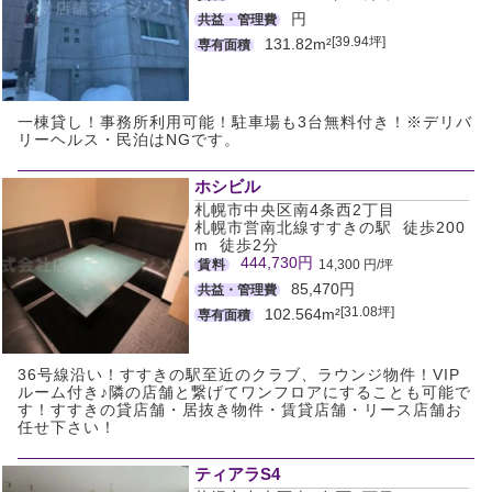
円
共益・管理費
[39.94坪]
131.82m²
専有面積
一棟貸し！事務所利用可能！駐車場も3台無料付き！※デリバ
リーヘルス・民泊はNGです。
ホシビル
札幌市中央区南4条西2丁目
札幌市営南北線すすきの駅 徒歩200
m 徒歩2分
444,730円
賃料
14,300 円/坪
85,470円
共益・管理費
[31.08坪]
102.564m²
専有面積
36号線沿い！すすきの駅至近のクラブ、ラウンジ物件！VIP
ルーム付き♪隣の店舗と繋げてワンフロアにすることも可能で
す！すすきの貸店舗・居抜き物件・賃貸店舗・リース店舗お
任せ下さい！
ティアラS4