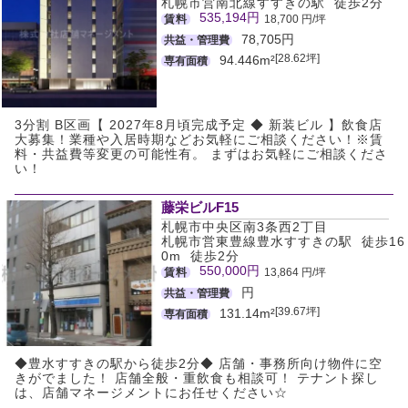
札幌市営南北線すすきの駅 徒歩2分
535,194円
賃料
18,700 円/坪
78,705円
共益・管理費
[28.62坪]
94.446m²
専有面積
3分割 B区画【 2027年8月頃完成予定 ◆ 新装ビル 】飲食店
大募集！業種や入居時期などお気軽にご相談ください！※賃
料・共益費等変更の可能性有。 まずはお気軽にご相談くださ
い！
藤栄ビルF15
札幌市中央区南3条西2丁目
札幌市営東豊線豊水すすきの駅 徒歩16
0m 徒歩2分
550,000円
賃料
13,864 円/坪
円
共益・管理費
[39.67坪]
131.14m²
専有面積
◆豊水すすきの駅から徒歩2分◆ 店舗・事務所向け物件に空
きがでました！ 店舗全般・重飲食も相談可！ テナント探し
は、店舗マネージメントにお任せください☆