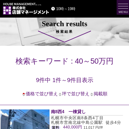
t
10時～19時
o
MENU
g
g
Search results
l
e
n
検索結果
a
v
i
g
a
t
検索キーワード : 40～50万円
i
o
n
9件中 1件～9件目表示
価格で並び替え
坪で並び替え
掲載順
南8西4 一棟貸し
札幌市中央区南8条西4丁目
札幌市営南北線中島公園駅 徒歩4分
440,000円
賃料
11,017 円/坪