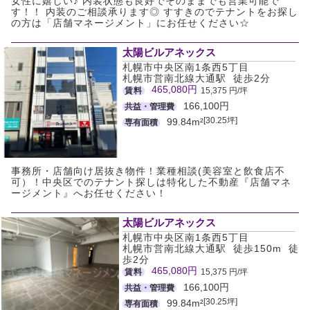
女性に嬉しい♪ 内装状態も良好でそのままでも営業可能で
す！！ 内装のご相談承ります◎ すすきのでテナントをお探し
の方は「店舗マネージメント」にお任せください☆
太陽ビルアネックス
札幌市中央区南1条西5丁目
札幌市営南北線大通駅 徒歩2分
465,080円
賃料
15,375 円/坪
166,100円
共益・管理費
[30.25坪]
99.84m²
専有面積
事務所・店舗向け居抜き物件！業種相談(美容室と飲食店不
可）！中央区でのテナント探しは特化した不動産『店舗マネ
ージメント』へお任せください！
太陽ビルアネックス
札幌市中央区南1条西5丁目
札幌市営南北線大通駅 徒歩150m 徒
歩2分
465,080円
賃料
15,375 円/坪
166,100円
共益・管理費
[30.25坪]
99.84m²
専有面積