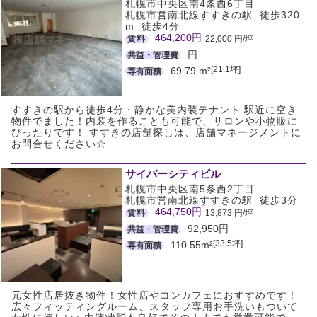
札幌市中央区南4条西6丁目
札幌市営南北線すすきの駅 徒歩320
m 徒歩4分
464,200円
賃料
22,000 円/坪
円
共益・管理費
[21.1坪]
69.79 m²
専有面積
すすきの駅から徒歩4分・静かな美内装テナント 駅近に空き
物件でました！内装を作ることも可能で、サロンや小物販に
ぴったりです！ すすきの店舗探しは、店舗マネージメントに
お問合せください☆
サイバーシティビル
札幌市中央区南5条西2丁目
札幌市営南北線すすきの駅 徒歩3分
464,750円
賃料
13,873 円/坪
92,950円
共益・管理費
[33.5坪]
110.55m²
専有面積
元女性店居抜き物件！女性店やコンカフェにおすすめです！
広々フィッティングルーム、スタッフ専用お手洗いもついて