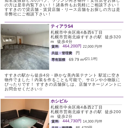
知名度抜群ビルのパブ、ラウンジ向き物件！女性店をお探し
の方は是非内覧下さい！！諸条件もお気軽にご相談下さい！
すすきので貸店舗・賃貸店舗・リース店舗をお探しの方は是
非弊社にご相談下さい！
ティアラS4
札幌市中央区南4条西6丁目
札幌市営南北線すすきの駅 徒歩320
m 徒歩4分
464,200円
賃料
22,000 円/坪
円
共益・管理費
[21.1坪]
69.79 m²
専有面積
すすきの駅から徒歩4分・静かな美内装テナント 駅近に空き
物件でました！内装を作ることも可能で、サロンや小物販に
ぴったりです！ すすきの店舗探しは、店舗マネージメントに
お問合せください☆
ホシビル
札幌市中央区南4条西2丁目
札幌市営南北線すすきの駅 徒歩200
m 徒歩2分
444,730円
賃料
14,300 円/坪
85,470円
共益・管理費