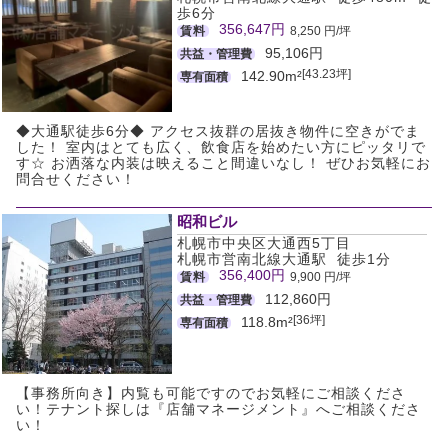
歩6分
356,647円
賃料
8,250 円/坪
95,106円
共益・管理費
[43.23坪]
142.90m²
専有面積
◆大通駅徒歩6分◆ アクセス抜群の居抜き物件に空きがでま
した！ 室内はとても広く、飲食店を始めたい方にピッタリで
す☆ お洒落な内装は映えること間違いなし！ ぜひお気軽にお
問合せください！
昭和ビル
札幌市中央区大通西5丁目
札幌市営南北線大通駅 徒歩1分
356,400円
賃料
9,900 円/坪
112,860円
共益・管理費
[36坪]
118.8m²
専有面積
【事務所向き】内覧も可能ですのでお気軽にご相談くださ
い！テナント探しは『店舗マネージメント』へご相談くださ
い！