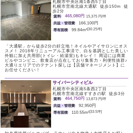
札幌市中央区南1条西5丁目
札幌市営南北線大通駅 徒歩150m 徒
歩2分
465,080円
賃料
15,375 円/坪
166,100円
共益・管理費
[30.25坪]
99.84m²
専有面積
「大通駅」から徒歩2分の好立地！ネイルやアイサロンにオス
スメ！ 2018年リニューアル工事済で、白を基調とした美しい
外観に加え共用部(トイレ・給湯室)もキレイ！ 周辺には商業
ビルやコンビニ、飲食店が点在しており集客力・利便性抜群♪
大通りエリアでのテナント探しは【店舗マネージメント】に
お任せください！
サイバーシティビル
札幌市中央区南5条西2丁目
札幌市営南北線すすきの駅 徒歩3分
464,750円
賃料
13,873 円/坪
92,950円
共益・管理費
[33.5坪]
110.55m²
専有面積