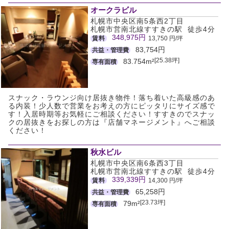
オークラビル
札幌市中央区南5条西2丁目
札幌市営南北線すすきの駅 徒歩4分
348,975円
賃料
13,750 円/坪
83,754円
共益・管理費
[25.38坪]
83.754m²
専有面積
スナック・ラウンジ向け居抜き物件！落ち着いた高級感のあ
る内装！少人数で営業をお考えの方にピッタリにサイズ感で
す！入居時期等お気軽にご相談ください！すすきのでスナッ
クの居抜きをお探しの方は『店舗マネージメント』へご相談
ください！
秋水ビル
札幌市中央区南6条西3丁目
札幌市営南北線すすきの駅 徒歩4分
339,339円
賃料
14,300 円/坪
65,258円
共益・管理費
[23.73坪]
79m²
専有面積