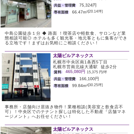
75,324円
共益・管理費
[20.14坪]
66.47m²
専有面積
中島公園徒歩１分 ◆ 路面 ！喫茶店や軽飲食、サロンなど業
態相談可能◎ ホテルも多く観光客・地元客ともに集客ができ
る立地です！まずはお気軽にご相談ください！
太陽ビルアネックス
札幌市中央区南1条西5丁目
札幌市営南北線大通駅 徒歩2分
465,080円
賃料
15,375 円/坪
166,100円
共益・管理費
[30.25坪]
99.84m²
専有面積
事務所・店舗向け居抜き物件！業種相談(美容室と飲食店不
可）！中央区でのテナント探しは特化した不動産『店舗マネ
ージメント』へお任せください！
太陽ビルアネックス