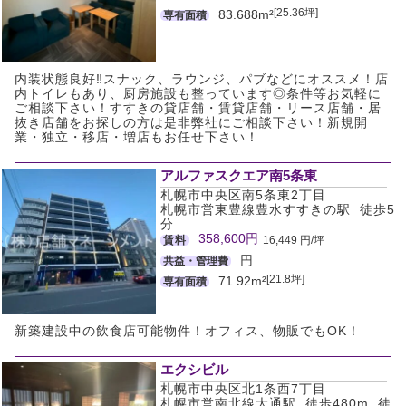
[25.36坪]
83.688m²
専有面積
内装状態良好‼スナック、ラウンジ、パブなどにオススメ！店
内トイレもあり、厨房施設も整っています◎条件等お気軽に
ご相談下さい！すすきの貸店舗・賃貸店舗・リース店舗・居
抜き店舗をお探しの方は是非弊社にご相談下さい！新規開
業・独立・移店・増店もお任せ下さい！
アルファスクエア南5条東
札幌市中央区南5条東2丁目
札幌市営東豊線豊水すすきの駅 徒歩5
分
358,600円
賃料
16,449 円/坪
円
共益・管理費
[21.8坪]
71.92m²
専有面積
新築建設中の飲食店可能物件！オフィス、物販でもOK！
エクシビル
札幌市中央区北1条西7丁目
札幌市営南北線大通駅 徒歩480m 徒