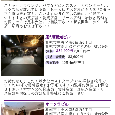
スナック、ラウンジ、パブなどにオススメ！カウンターとボ
ックス席が離れている為、お一人様のお客様にも人気!!スタッ
フも喜ぶ更衣室もございます◎条件等お気軽にご相談下さ
い！すすきの貸店舗・賃貸店舗・リース店舗・居抜き店舗を
お探しの方は是非弊社にご相談下さい！新規開業・独立・移
店・増店もお任せ下さい！
第6旭観光ビル
札幌市中央区南6条西6丁目
札幌市営南北線すすきの駅 徒歩5分
334,400円
賃料
8,800 円/坪
83,600円
共益・管理費
[38坪]
125.4m²
専有面積
お待たせしました！希少なホストクラブOKの居抜き物件で
す！約40坪で賃料設定もお手頃です！内覧等お気軽にお問合
せ下さい！すすきので貸店舗・賃貸店舗・居抜き店舗・リー
ス店舗をお探しの方は是非弊社にご相談下さい！
オークラビル
札幌市中央区南5条西2丁目
札幌市営南北線すすきの駅 徒歩3分