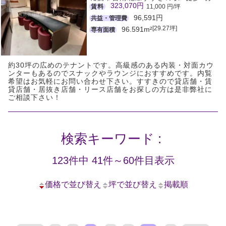
323,070円
賃料
11,000 円/坪
96,591円
共益・管理費
[29.27坪]
96.591m²
専有面積
約30坪の広めのテナントです。高級感のある内装・対面カウ
ンターもあるのでスナックやラウンジにおすすめです。内覧
希望はお気軽にお問い合わせ下さい。すすきので貸店舗・賃
貸店舗・居抜き店舗・リース店舗をお探しの方は是非弊社に
ご相談下さい！
検索キーワード :
123件中 41件～60件目表示
価格で並び替え
坪で並び替え
掲載順