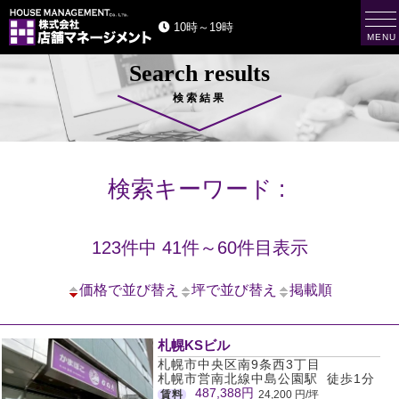
t
10時～19時
o
MENU
g
g
Search results
l
e
n
検索結果
a
v
i
g
a
t
検索キーワード :
i
o
n
123件中 41件～60件目表示
価格で並び替え
坪で並び替え
掲載順
札幌KSビル
札幌市中央区南9条西3丁目
札幌市営南北線中島公園駅 徒歩1分
487,388円
賃料
24,200 円/坪