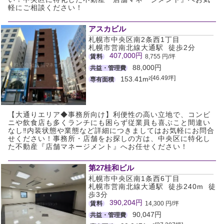
軽にご相談ください！
アスカビル
札幌市中央区南2条西1丁目
札幌市営南北線大通駅 徒歩2分
407,000円
賃料
8,755 円/坪
88,000円
共益・管理費
[46.49坪]
153.41m²
専有面積
【大通りエリア◆事務所向け】利便性の高い立地で、コンビ
ニや飲食店も多くランチにも困らず従業員も喜ぶこと間違い
なし‼内装状態や業態など詳細につきましてはお気軽にお問合
せください！事務所・店舗をお探しの方は、中央区に特化し
た不動産『店舗マネージメント』へお任せください！
第27桂和ビル
札幌市中央区南1条西6丁目
札幌市営南北線大通駅 徒歩240m 徒
歩3分
390,204円
賃料
14,300 円/坪
90,047円
共益・管理費