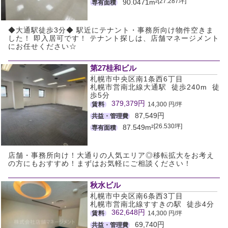
[27.287坪]
90.0471m²
専有面積
◆大通駅徒歩3分◆ 駅近にテナント・事務所向け物件空きま
した！ 即入居可です！ テナント探しは、店舗マネージメント
にお任せください☆
第27桂和ビル
札幌市中央区南1条西6丁目
札幌市営南北線大通駅 徒歩240m 徒
歩5分
379,379円
賃料
14,300 円/坪
87,549円
共益・管理費
[26.530坪]
87.549m²
専有面積
店舗・事務所向け！大通りの人気エリア◎移転拡大をお考え
の方にもおすすめ！まずはお気軽にご相談ください！
秋水ビル
札幌市中央区南6条西3丁目
札幌市営南北線すすきの駅 徒歩4分
362,648円
賃料
14,300 円/坪
69,740円
共益・管理費