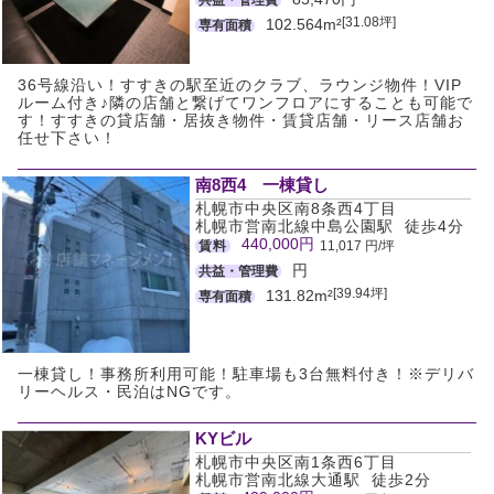
[31.08坪]
102.564m²
専有面積
36号線沿い！すすきの駅至近のクラブ、ラウンジ物件！VIP
ルーム付き♪隣の店舗と繋げてワンフロアにすることも可能で
す！すすきの貸店舗・居抜き物件・賃貸店舗・リース店舗お
任せ下さい！
南8西4 一棟貸し
札幌市中央区南8条西4丁目
札幌市営南北線中島公園駅 徒歩4分
440,000円
賃料
11,017 円/坪
円
共益・管理費
[39.94坪]
131.82m²
専有面積
一棟貸し！事務所利用可能！駐車場も3台無料付き！※デリバ
リーヘルス・民泊はNGです。
KYビル
札幌市中央区南1条西6丁目
札幌市営南北線大通駅 徒歩2分