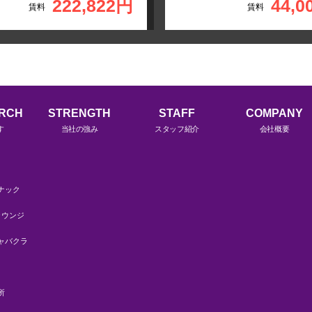
222,822円
44,0
賃料
賃料
ARCH
STRENGTH
STAFF
COMPANY
す
当社の強み
スタッフ紹介
会社概要
ナック
ラウンジ
ャバクラ
所