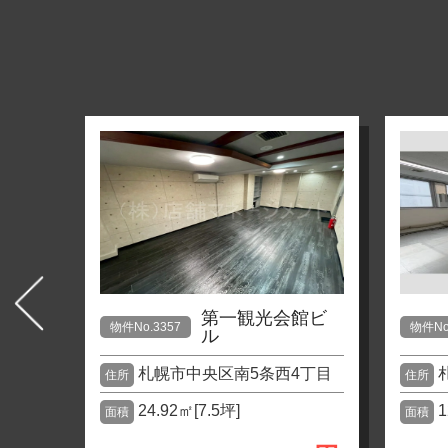
スク
第一観光会館ビ
物件No.3357
物件No
ル
1丁目
札幌市中央区南5条西4丁目
住所
住所
24.92㎡[7.5坪]
1
面積
面積