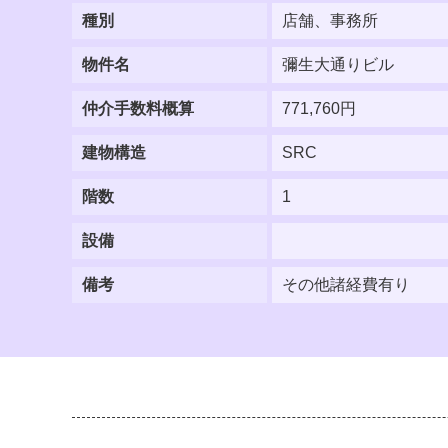
種別
店舗、事務所
物件名
彌生大通りビル
仲介手数料概算
771,760円
建物構造
SRC
階数
1
設備
備考
その他諸経費有り