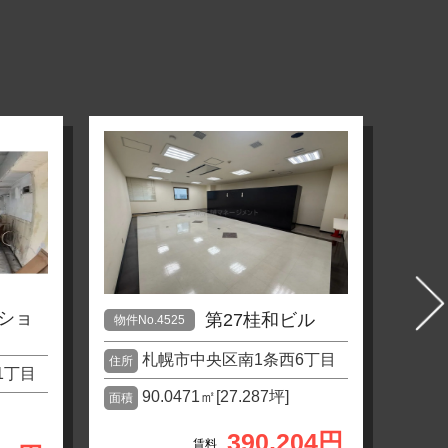
ショ
第27桂和ビル
物件No.4525
物件No
札幌市中央区南1条西6丁目
住所
住所
1丁目
90.0471㎡[27.287坪]
面積
5
面積
390,204円
賃料