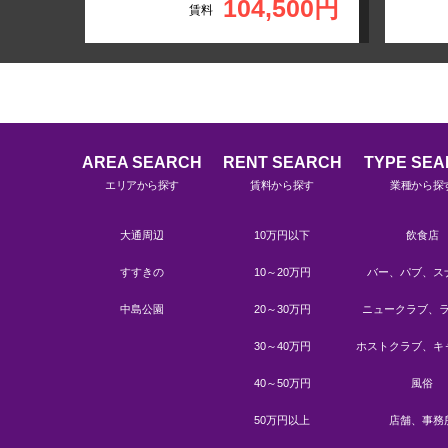
48円
104,500円
賃料
AREA SEARCH
RENT SEARCH
TYPE SE
エリアから探す
賃料から探す
業種から探
大通周辺
10万円以下
飲食店
すすきの
10～20万円
バー、パブ、ス
中島公園
20～30万円
ニュークラブ、
30～40万円
ホストクラブ、キ
40～50万円
風俗
50万円以上
店舗、事務