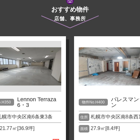
おすすめ物件
店舗、事務所
Lennon Terraza
パレスマン
.H350
物件No.H400
6・3
ン
札幌市中央区南6条東3条
札幌市中央区南8条西
住所
21.77㎡[36.9坪]
27.9㎡[8.4坪]
面積