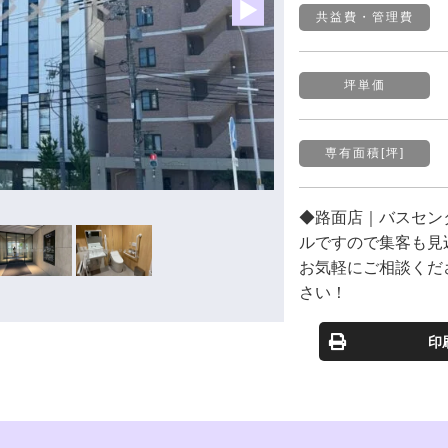
共益費・
管理費
坪単価
専有面積[坪]
◆路面店｜バスセン
ルですので集客も見
お気軽にご相談くだ
さい！
印