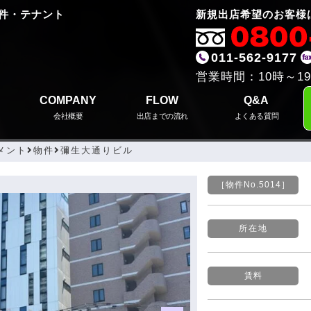
件・テナント
新規出店希望のお客様
011-562-9177
営業時間：10時～19
COMPANY
FLOW
Q&A
会社概要
出店までの流れ
よくある質問
メント
物件
彌生大通りビル
［物件No.
5014］
所在地
賃料