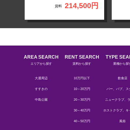
214,500円
賃料
32円
AREA SEARCH
RENT SEARCH
TYPE SE
エリアから探す
賃料から探す
業種から探
大通周辺
10万円以下
飲食店
すすきの
10～20万円
バー、パブ、ス
中島公園
20～30万円
ニュークラブ、
30～40万円
ホストクラブ、キ
40～50万円
風俗