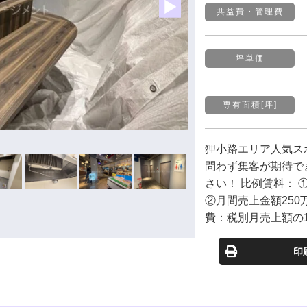
共益費・
管理費
坪単価
専有面積[坪]
狸小路エリア人気ス
問わず集客が期待で
さい！ 比例賃料： 
②月間売上金額250
費：税別月売上額の1.
印