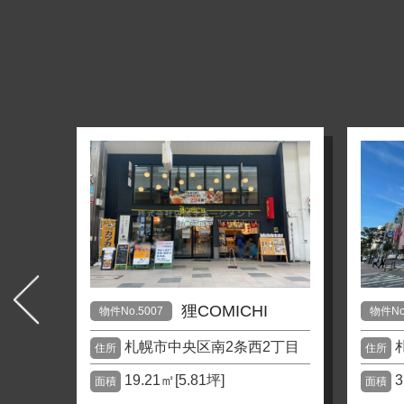
スク
狸COMICHI
物件No.5007
物件No
札幌市中央区南2条西2丁目
住所
住所
1丁目
19.21㎡[5.81坪]
3
面積
面積