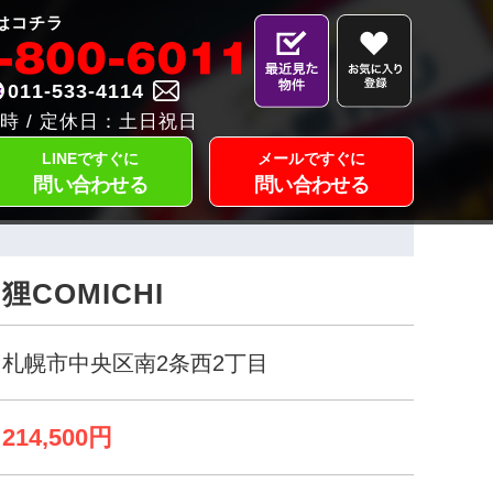
はコチラ
011-533-4114
時 / 定休日：土日祝日
LINEですぐに
メールですぐに
問い合わせる
問い合わせる
狸COMICHI
札幌市中央区南2条西2丁目
214,500円