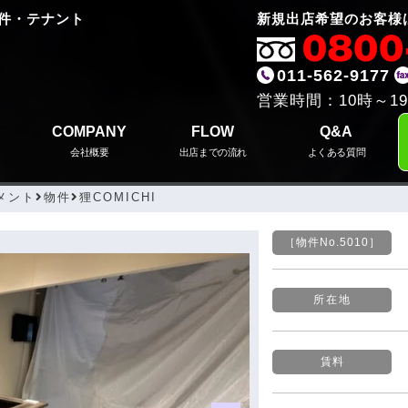
件・テナント
新規出店希望のお客様
011-562-9177
営業時間：10時～19
COMPANY
FLOW
Q&A
会社概要
出店までの流れ
よくある質問
メント
物件
狸COMICHI
［物件No.
5010］
所在地
賃料