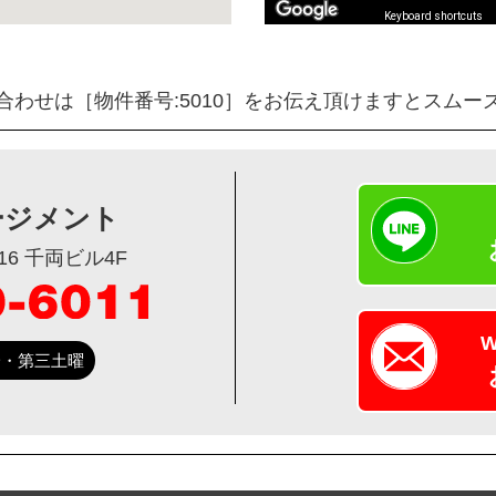
Keyboard shortcuts
合わせは［物件番号:5010］をお伝え頂けますとスムー
ージメント
6 千両ビル4F
第一・第三土曜