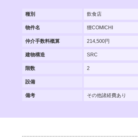
種別
飲食店
物件名
狸COMICHI
仲介手数料概算
214,500円
建物構造
SRC
階数
2
設備
備考
その他諸経費あり