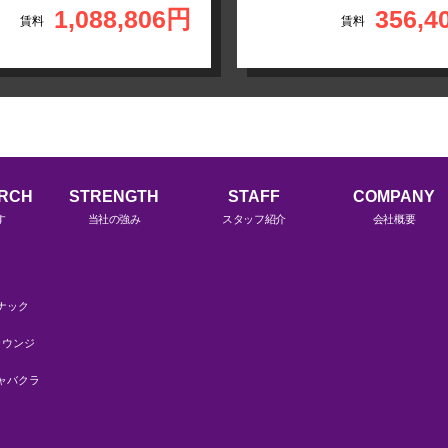
1,088,806円
356,4
賃料
賃料
ARCH
STRENGTH
STAFF
COMPANY
す
当社の強み
スタッフ紹介
会社概要
ナック
ラウンジ
ャバクラ