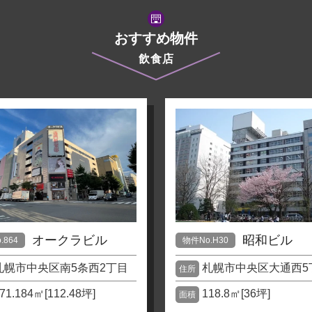
おすすめ物件
飲食店
オークラビル
昭和ビル
.864
物件No.H30
札幌市中央区南5条西2丁目
札幌市中央区大通西5
住所
71.184㎡[112.48坪]
118.8㎡[36坪]
面積