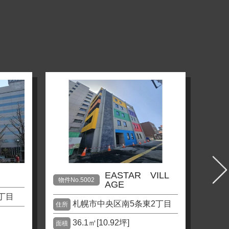
EASTAR VILL
物件No.5002
物件No
AGE
丁目
札幌市中央区南5条東2丁目
住所
住所
36.1㎡[10.92坪]
7
面積
面積