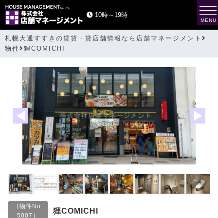
t
10時～19時
o
MENU
g
g
札幌大通すすきの賃貸・貸店舗情報なら店舗マネージメント
l
e
物件
狸COMICHI
n
a
v
i
g
a
t
i
o
n
［物件No.
狸COMICHI
5007］