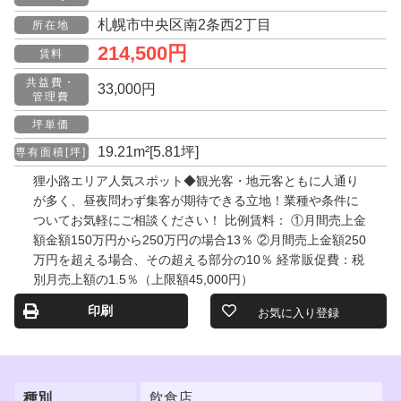
札幌市中央区南2条西2丁目
所在地
214,500円
賃料
共益費・
33,000円
管理費
坪単価
19.21m²[5.81坪]
専有面積[坪]
狸小路エリア人気スポット◆観光客・地元客ともに人通り
が多く、昼夜問わず集客が期待できる立地！業種や条件に
ついてお気軽にご相談ください！ 比例賃料： ①月間売上金
額金額150万円から250万円の場合13％ ②月間売上金額250
万円を超える場合、その超える部分の10％ 経常販促費：税
別月売上額の1.5％（上限額45,000円）
印刷
お気に入り登録
種別
飲食店