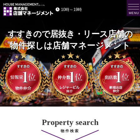
t
10時～19時
o
MENU
g
株
g
式
会
l
社
e
店
舗
n
マ
a
ネ
ー
v
ジ
i
メ
ン
g
ト
a
H
O
t
U
i
S
E
o
M
n
A
N
A
G
E
M
E
N
T
Property search
物件検索