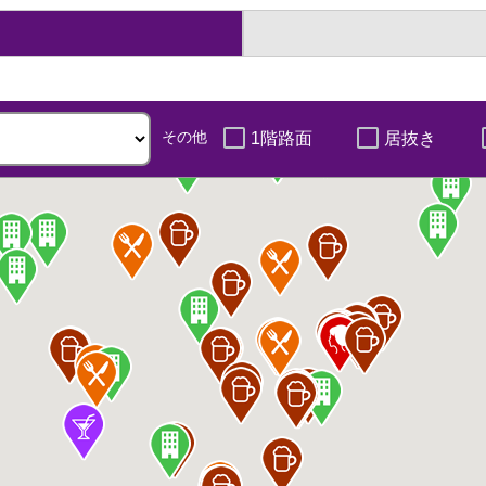
その他
1階路面
居抜き