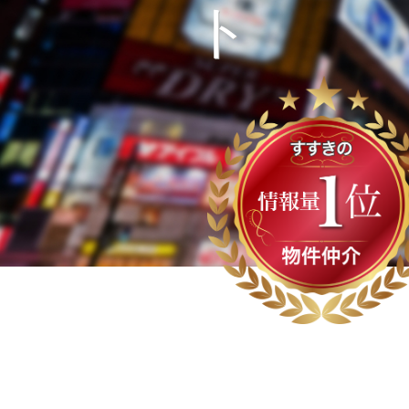
O
U
S
E
M
A
N
A
G
E
M
E
N
T