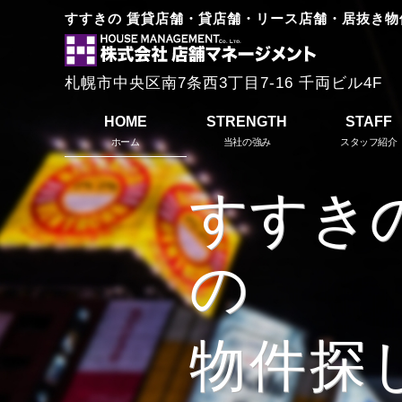
すすきの 賃貸店舗・貸店舗・リース店舗・居抜き物
株
式
札幌市中央区南7条西3丁目7-16 千両ビル4F
会
社
HOME
STRENGTH
STAFF
ホーム
当社の強み
スタッフ紹介
店
舗
マ
ネ
ー
ジ
メ
ン
ト
H