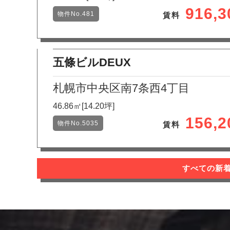
916,
物件No.481
賃料
五條ビルDEUX
札幌市中央区南7条西4丁目
46.86㎡[14.20坪]
156,
物件No.5035
賃料
すべての新