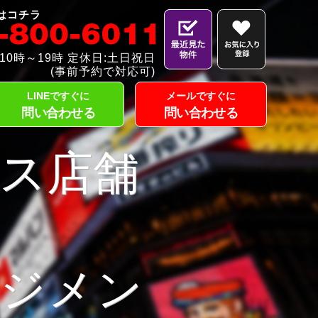
はコチラ
10時～19時 定休日:土日祝日
(事前予約で対応可)
LINEですぐに
メールですぐに
問い合わせる
問い合わせる