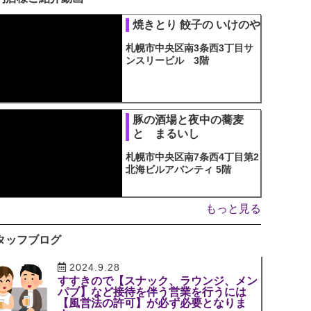
焼きとり 餃子の いけのや
札幌市中央区南3条西3丁目サ
ンスリービル 3階
豚の酒場と夜中の蕎麦
と まるいし
札幌市中央区南7条西4丁目第2
北海ビルアバンティ 5階
もっと見る
タッフブログ
2024.9.28
すすきので【スナック、ラウンジ、メン
パブ】など接待を伴う営業を行うには
【風営法の許可】が必ず必要となりま