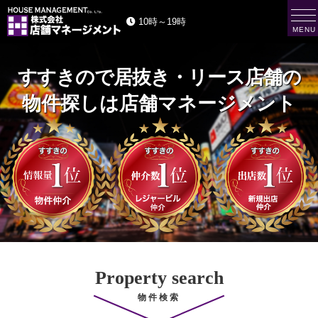
t
10時～19時
o
MENU
g
株
g
式
会
l
社
e
店
舗
n
マ
a
ネ
ー
v
ジ
i
メ
ン
g
ト
a
H
O
t
U
i
S
E
o
M
n
A
N
A
G
E
M
E
N
T
Property search
物件検索