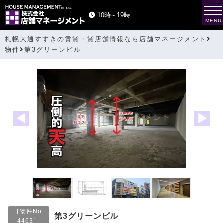
t
10時～19時
o
MENU
g
g
札幌大通すすきの賃貸・貸店舗情報なら店舗マネージメント
l
e
物件
第3グリーンビル
n
a
v
i
g
a
t
i
o
n
［物件No.
第3グリーンビル
4463］