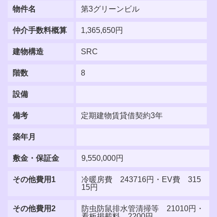
物件名
第3グリーンビル
仲介手数料概算
1,365,650円
建物構造
SRC
階数
8
設備
備考
定期建物賃貸借契約3年
築年月
敷金・保証金
9,550,000円
その他費用1
冷暖房費 243716円・EV費 315
15円
その他費用2
防虫防鼠排水管清掃等 21010円・
看板掲載料 2200円