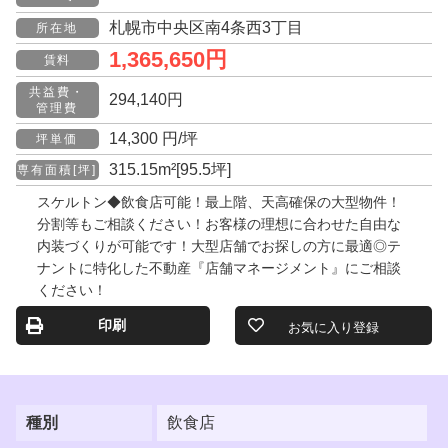
札幌市中央区南4条西3丁目
所在地
1,365,650円
賃料
共益費・
294,140円
管理費
14,300 円/坪
坪単価
315.15m²[95.5坪]
専有面積[坪]
スケルトン◆飲食店可能！最上階、天高確保の大型物件！
分割等もご相談ください！お客様の理想に合わせた自由な
内装づくりが可能です！大型店舗でお探しの方に最適◎テ
ナントに特化した不動産『店舗マネージメント』にご相談
ください！
印刷
お気に入り登録
種別
飲食店