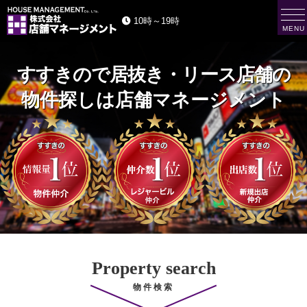
t
10時～19時
o
MENU
g
株
g
式
会
l
社
e
店
舗
n
マ
a
ネ
ー
v
ジ
i
メ
ン
g
ト
a
H
O
t
U
i
S
E
o
M
n
A
N
A
G
E
M
E
N
T
Property search
物件検索