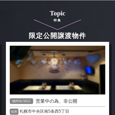
Topic
特集
限定公開譲渡物件
営業中の為、非公開
物件No.5012
札幌市中央区南5条西5丁目
住所